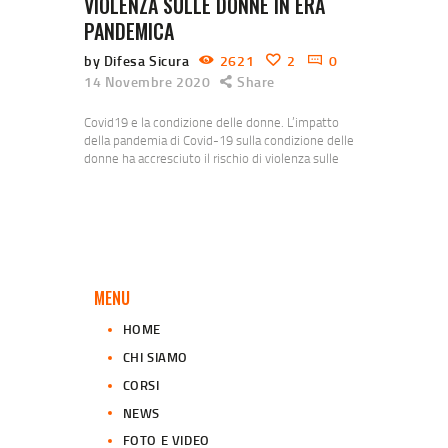
VIOLENZA SULLE DONNE IN ERA
PANDEMICA
by Difesa Sicura
2621
2
0
14 Novembre 2020
Share
Covid19 e la condizione delle donne. L’impatto
della pandemia di Covid-19 sulla condizione delle
donne ha accresciuto il rischio di violenza sulle
donne, poiché molto spesso la violenza avviene
dentro la famiglia. Le disposizioni normative in
materia di distanziamento sociale introdotte al
fine di contenere il contagio si sono rivelate,
inoltre, un elemento che ostacola l’accoglienza
delle vittime. La lotta…
MENU
HOME
CHI SIAMO
CORSI
NEWS
FOTO E VIDEO