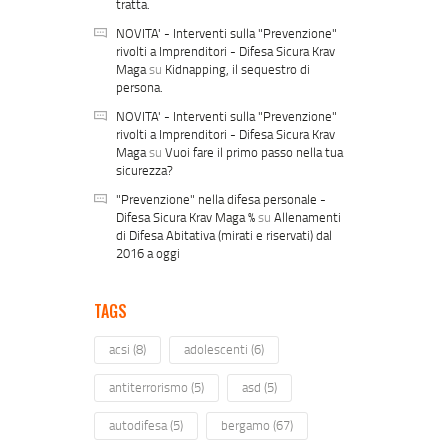
tratta.
NOVITA' - Interventi sulla "Prevenzione"
rivolti a Imprenditori - Difesa Sicura Krav
Maga
su
Kidnapping, il sequestro di
persona.
NOVITA' - Interventi sulla "Prevenzione"
rivolti a Imprenditori - Difesa Sicura Krav
Maga
su
Vuoi fare il primo passo nella tua
sicurezza?
"Prevenzione" nella difesa personale -
Difesa Sicura Krav Maga %
su
Allenamenti
di Difesa Abitativa (mirati e riservati) dal
2016 a oggi
TAGS
acsi
(8)
adolescenti
(6)
antiterrorismo
(5)
asd
(5)
autodifesa
(5)
bergamo
(67)