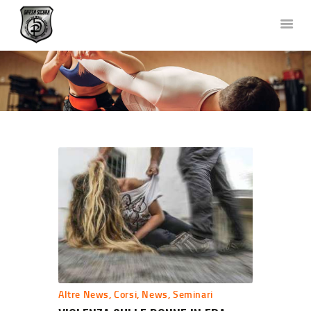
DIFESA SICURA KRAV MAGA
Corsi di Difesa Personale a Bergamo
HOME
CHI SIAMO
CORSI
NEWS
FOTO E VIDEO
TEAM
COLLABORAZIONI
DOVE SIAMO
CONTATTACI
Altre News
,
Corsi
,
News
,
Seminari