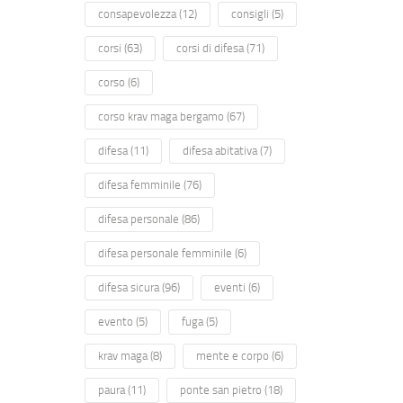
consapevolezza
(12)
consigli
(5)
corsi
(63)
corsi di difesa
(71)
corso
(6)
corso krav maga bergamo
(67)
difesa
(11)
difesa abitativa
(7)
difesa femminile
(76)
difesa personale
(86)
difesa personale femminile
(6)
difesa sicura
(96)
eventi
(6)
evento
(5)
fuga
(5)
krav maga
(8)
mente e corpo
(6)
paura
(11)
ponte san pietro
(18)