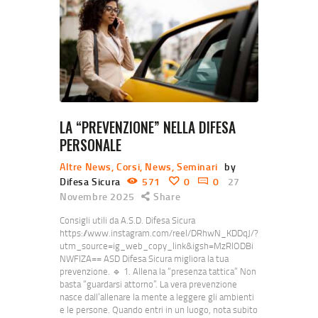
LA “PREVENZIONE” NELLA DIFESA
PERSONALE
Altre News
,
Corsi
,
News
,
Seminari
by
Difesa Sicura
571
0
0
27
Novembre 2025
Share
Consigli utili da A.S.D. Difesa Sicura
https://www.instagram.com/reel/DRhwN_KDDqJ/?
utm_source=ig_web_copy_link&igsh=MzRlODBi
NWFlZA== ASD Difesa Sicura migliora la tua
prevenzione. 🔹 1. Allena la “presenza tattica” Non
basta “guardarsi attorno”. La vera prevenzione
nasce dall’allenare la mente a leggere gli ambienti
e le persone. Quando entri in un luogo, nota subito