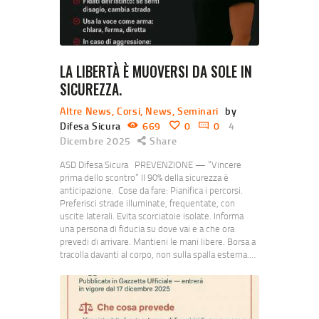
LA LIBERTÀ È MUOVERSI DA SOLE IN
SICUREZZA.
Altre News
,
Corsi
,
News
,
Seminari
by
Difesa Sicura
669
0
0
4
Dicembre 2025
Share
ASD Difesa Sicura PREVENZIONE — “Vincere
prima dello scontro” Il 90% della sicurezza è
anticipazione. Cose da fare: Pianifica i percorsi.
Preferisci strade illuminate, frequentate, con
uscite laterali. Evita scorciatoie isolate. Informa
una persona di fiducia su dove vai e a che ora
prevedi di arrivare. Mantieni le mani libere. Borsa a
tracolla davanti al corpo, non sulla spalla esterna.…