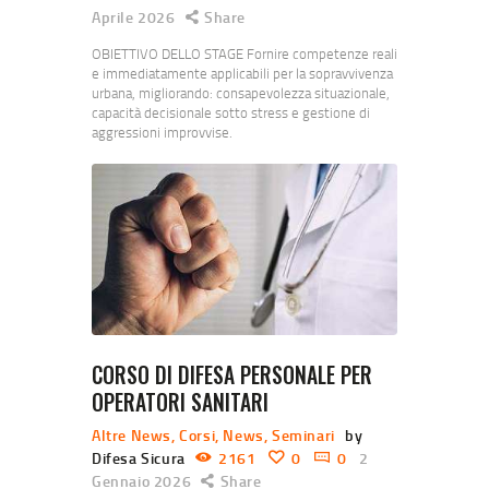
Aprile 2026
Share
OBIETTIVO DELLO STAGE Fornire competenze reali
e immediatamente applicabili per la sopravvivenza
urbana, migliorando: consapevolezza situazionale,
capacità decisionale sotto stress e gestione di
aggressioni improvvise.
CORSO DI DIFESA PERSONALE PER
OPERATORI SANITARI
Altre News
,
Corsi
,
News
,
Seminari
by
Difesa Sicura
2161
0
0
2
Gennaio 2026
Share