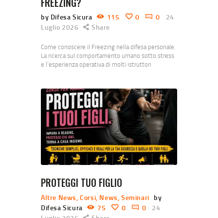
FREEZING?
by Difesa Sicura
115
0
0
24
Luglio 2026
Share
Come conoscere il Freezing nella difesa personale.
La ricerca sul comportamento umano sotto stress
e l’esperienza operativa di molti istruttori
concordano su un punto: non esiste un singolo
movimento che elimini il freezing, ma esistono
azioni molto semplici e allenabili che possono
ridurne durata e intensità, soprattutto nelle
primissime fasi di un’aggressione. Quella che
probabilmente offre il miglior rapporto tra…
PROTEGGI TUO FIGLIO
Altre News
,
Corsi
,
News
,
Seminari
by
Difesa Sicura
75
0
0
24
Luglio 2026
Share