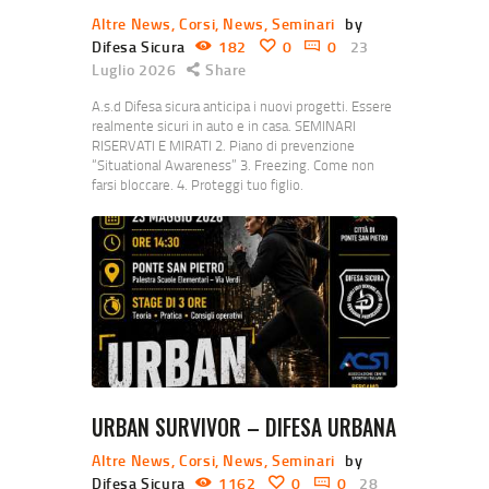
Altre News
,
Corsi
,
News
,
Seminari
by
Difesa Sicura
182
0
0
23
Luglio 2026
Share
A.s.d Difesa sicura anticipa i nuovi progetti. Essere
realmente sicuri in auto e in casa. SEMINARI
RISERVATI E MIRATI 2. Piano di prevenzione
“Situational Awareness” 3. Freezing. Come non
farsi bloccare. 4. Proteggi tuo figlio.
URBAN SURVIVOR – DIFESA URBANA
Altre News
,
Corsi
,
News
,
Seminari
by
Difesa Sicura
1162
0
0
28