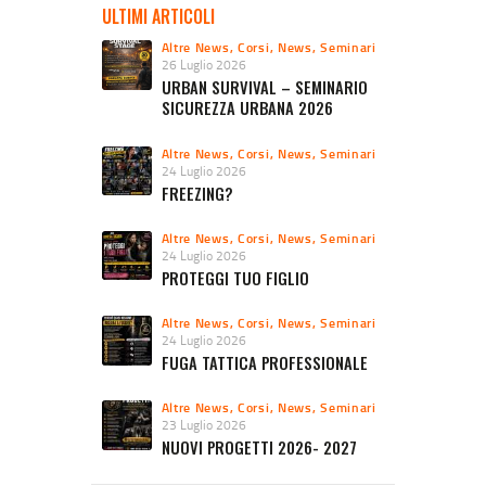
ULTIMI ARTICOLI
Altre News
,
Corsi
,
News
,
Seminari
26 Luglio 2026
URBAN SURVIVAL – SEMINARIO
SICUREZZA URBANA 2026
Altre News
,
Corsi
,
News
,
Seminari
24 Luglio 2026
FREEZING?
Altre News
,
Corsi
,
News
,
Seminari
24 Luglio 2026
PROTEGGI TUO FIGLIO
Altre News
,
Corsi
,
News
,
Seminari
24 Luglio 2026
FUGA TATTICA PROFESSIONALE
Altre News
,
Corsi
,
News
,
Seminari
23 Luglio 2026
NUOVI PROGETTI 2026- 2027