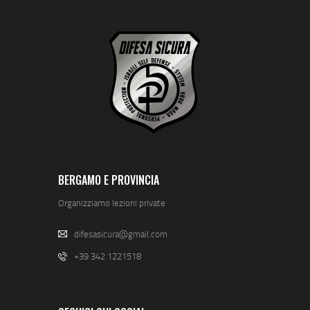
BERGAMO E PROVINCIA
Organizziamo lezioni private
difesasicura@gmail.com
+39 342 1221518