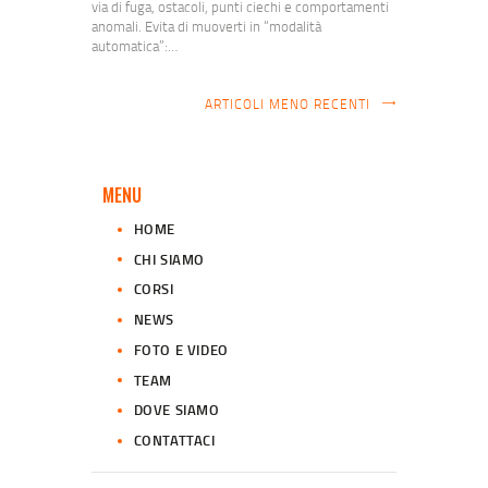
via di fuga, ostacoli, punti ciechi e comportamenti
anomali. Evita di muoverti in “modalità
automatica”:…
ARTICOLI MENO RECENTI
MENU
HOME
CHI SIAMO
CORSI
NEWS
FOTO E VIDEO
TEAM
DOVE SIAMO
CONTATTACI