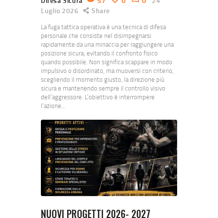
Difesa Sicura
57
0
0
24
Luglio 2026
Share
La fuga tattica operativa è una tecnica di difesa
personale che consiste nel disimpegnarsi
rapidamente da una minaccia per raggiungere una
posizione sicura, evitando il confronto fisico
quando possibile. Non significa scappare in modo
impulsivo o disordinato, ma muoversi con criterio,
scegliendo il momento giusto, la direzione più
sicura e mantenendo sempre il controllo visivo
dell’aggressore. L’obiettivo è interrompere
l’azione…
NUOVI PROGETTI 2026- 2027