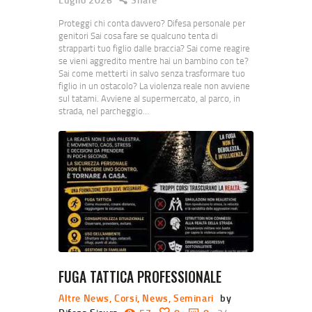
Proteggi chi conta davvero? Difesa personale per
genitori Sai cosa fare se qualcuno tenta di
strapparti tuo figlio dalle braccia? Sai come reagire
se vieni aggredito mentre hai un bambino con te?
Sai come metterti in salvo senza trasformare tuo
figlio in un ostacolo? La violenza reale non avviene
sul tatami. Avviene al supermercato, al parco, in
strada, nel parcheggio…
FUGA TATTICA PROFESSIONALE
Altre News
,
Corsi
,
News
,
Seminari
by