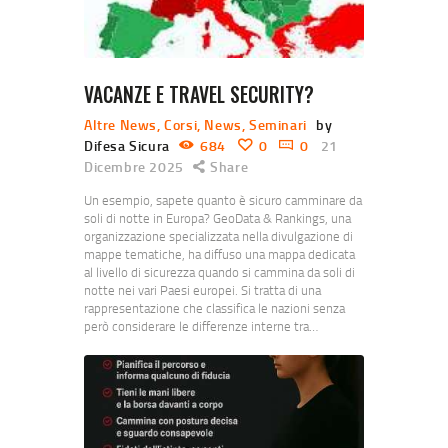
VACANZE E TRAVEL SECURITY?
Altre News
,
Corsi
,
News
,
Seminari
by
Difesa Sicura
684
0
0
21
Dicembre 2025
Share
Un esempio, sapete quanto è sicuro camminare da
soli di notte in Europa? GeoData & Rankings, una
organizzazione specializzata nella divulgazione di
mappe tematiche, ha diffuso una mappa dedicata
al livello di sicurezza quando si cammina da soli di
notte nei vari Paesi europei. Si tratta di una
rappresentazione che classifica le nazioni senza
però considerare le differenze interne tra…