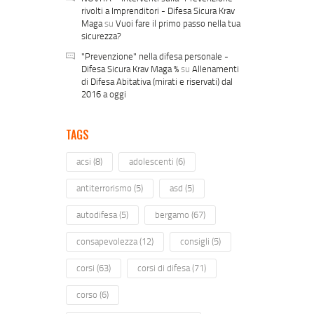
rivolti a Imprenditori - Difesa Sicura Krav
Maga
su
Vuoi fare il primo passo nella tua
sicurezza?
"Prevenzione" nella difesa personale -
Difesa Sicura Krav Maga %
su
Allenamenti
di Difesa Abitativa (mirati e riservati) dal
2016 a oggi
TAGS
acsi
(8)
adolescenti
(6)
antiterrorismo
(5)
asd
(5)
autodifesa
(5)
bergamo
(67)
consapevolezza
(12)
consigli
(5)
corsi
(63)
corsi di difesa
(71)
corso
(6)