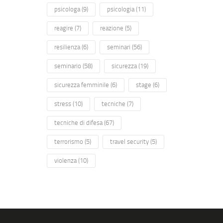
psicologa
(9)
psicologia
(11)
reagire
(7)
reazione
(5)
resilienza
(6)
seminari
(56)
seminario
(58)
sicurezza
(19)
sicurezza femminile
(6)
stage
(6)
stress
(10)
tecniche
(7)
tecniche di difesa
(67)
terrorismo
(5)
travel security
(5)
violenza
(10)