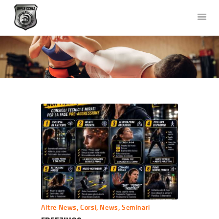
DIFESA SICURA KRAV MAGA
Corsi di Difesa Personale a Bergamo
HOME
CHI SIAMO
CORSI
NEWS
FOTO E VIDEO
TEAM
COLLABORAZIONI
DOVE SIAMO
CONTATTACI
Altre News
,
Corsi
,
News
,
Seminari