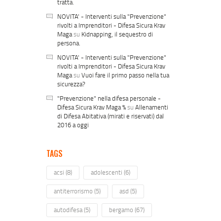
tratta.
NOVITA' - Interventi sulla "Prevenzione"
rivolti a Imprenditori - Difesa Sicura Krav
Maga
su
Kidnapping, il sequestro di
persona.
NOVITA' - Interventi sulla "Prevenzione"
rivolti a Imprenditori - Difesa Sicura Krav
Maga
su
Vuoi fare il primo passo nella tua
sicurezza?
"Prevenzione" nella difesa personale -
Difesa Sicura Krav Maga %
su
Allenamenti
di Difesa Abitativa (mirati e riservati) dal
2016 a oggi
TAGS
acsi
(8)
adolescenti
(6)
antiterrorismo
(5)
asd
(5)
autodifesa
(5)
bergamo
(67)