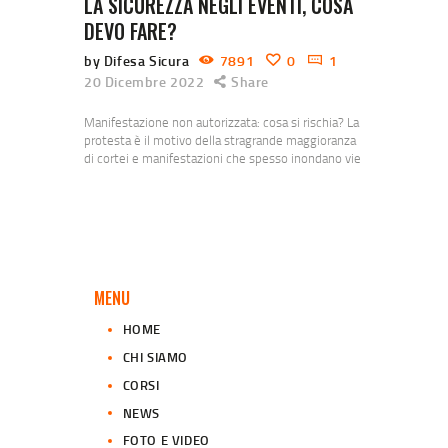
LA SICUREZZA NEGLI EVENTI, COSA
DEVO FARE?
by Difesa Sicura
7891
0
1
20 Dicembre 2022
Share
Manifestazione non autorizzata: cosa si rischia? La
protesta è il motivo della stragrande maggioranza
di cortei e manifestazioni che spesso inondano vie
e piazze delle città. Si protesta perché non c’è
lavoro si protesta perché si guadagna poco, perché
l’ideologia di chi la pensa in modo diverso deve
essere annientata. Si protesta perché non si
protegge abbastanza l’ambiente, perché la…
MENU
HOME
CHI SIAMO
CORSI
NEWS
FOTO E VIDEO