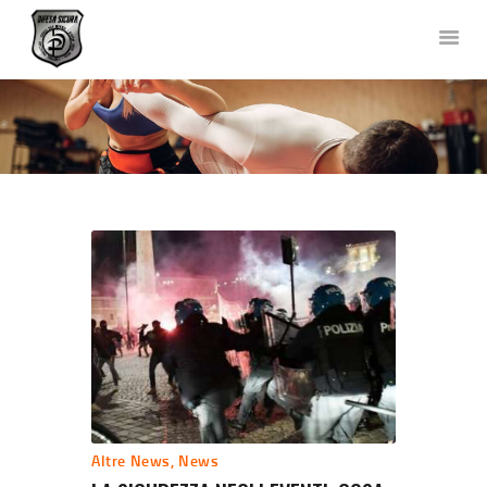
DIFESA SICURA KRAV MAGA
Corsi di Difesa Personale a Bergamo
HOME
CHI SIAMO
CORSI
NEWS
FOTO E VIDEO
TEAM
COLLABORAZIONI
DOVE SIAMO
CONTATTACI
Altre News
,
News