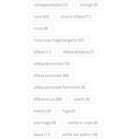
consapevolezza
(12)
consigli
(5)
corsi
(63)
corsi di difesa
(71)
corso
(6)
corso krav maga bergamo
(67)
difesa
(11)
difesa abitativa
(7)
difesa femminile
(76)
difesa personale
(86)
difesa personale femminile
(6)
difesa sicura
(96)
eventi
(6)
evento
(5)
fuga
(5)
krav maga
(8)
mente e corpo
(6)
paura
(11)
ponte san pietro
(18)