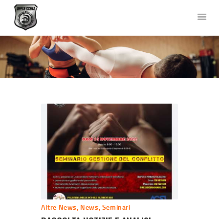
DIFESA SICURA KRAV MAGA
Corsi di Difesa Personale a Bergamo
HOME
CHI SIAMO
CORSI
NEWS
FOTO E VIDEO
TEAM
COLLABORAZIONI
DOVE SIAMO
CONTATTACI
Altre News
,
News
,
Seminari