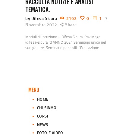
RACCOLTA NOTIZIE E ANALISI
TEMATICA.
by Difesa Sicura
2192
0
1
7
Novembre 2022
Share
Moduli di Iscrizione – Difesa Sicura Krav Maga
(difesa-sicura.it) ANNO 2024 Seminario unico nel
suo genere. Seminario per civili: “Educazione
all’antiterrorismo” – Difesa Sicura Krav Maga
(difesa-sicura.it) “La rabbia ci aiuta.” – Difesa Sicura
Krav Maga (difesa-sicura.it) Seminari di Difesa
Sicura – Corpo e Mente verso la Consapevolezza –
Almé (BG) – Difesa Sicura Krav Maga (difesa-
sicura.it) IL COLORE DELLA…
MENU
HOME
CHI SIAMO
CORSI
NEWS
FOTO E VIDEO