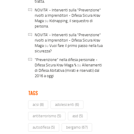
tratta.
NOVITA' - Interventi sulla "Prevenzione"
rivolti a Imprenditori - Difesa Sicura Krav
Maga
su
Kidnapping, il sequestro di
persona.
NOVITA' - Interventi sulla "Prevenzione"
rivolti a Imprenditori - Difesa Sicura Krav
Maga
su
Vuoi fare il primo passo nella tua
sicurezza?
"Prevenzione" nella difesa personale -
Difesa Sicura Krav Maga %
su
Allenamenti
di Difesa Abitativa (mirati e riservati) dal
2016 a oggi
TAGS
acsi
(8)
adolescenti
(6)
antiterrorismo
(5)
asd
(5)
autodifesa
(5)
bergamo
(67)