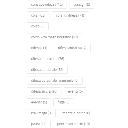
consapevolezza
(12)
consigli
(5)
corsi
(63)
corsi di difesa
(71)
corso
(6)
corso krav maga bergamo
(67)
difesa
(11)
difesa abitativa
(7)
difesa femminile
(76)
difesa personale
(86)
difesa personale femminile
(6)
difesa sicura
(96)
eventi
(6)
evento
(5)
fuga
(5)
krav maga
(8)
mente e corpo
(6)
paura
(11)
ponte san pietro
(18)