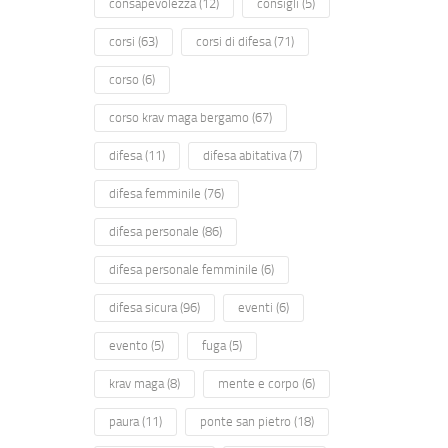
consapevolezza
(12)
consigli
(5)
corsi
(63)
corsi di difesa
(71)
corso
(6)
corso krav maga bergamo
(67)
difesa
(11)
difesa abitativa
(7)
difesa femminile
(76)
difesa personale
(86)
difesa personale femminile
(6)
difesa sicura
(96)
eventi
(6)
evento
(5)
fuga
(5)
krav maga
(8)
mente e corpo
(6)
paura
(11)
ponte san pietro
(18)