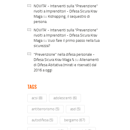
NOVITA' - Interventi sulla "Prevenzione"
rivolti a Imprenditori - Difesa Sicura Krav
Maga
su
Kidnapping, il sequestro di
persona.
NOVITA' - Interventi sulla "Prevenzione"
rivolti a Imprenditori - Difesa Sicura Krav
Maga
su
Vuoi fare il primo passo nella tua
sicurezza?
"Prevenzione" nella difesa personale -
Difesa Sicura Krav Maga %
su
Allenamenti
di Difesa Abitativa (mirati e riservati) dal
2016 a oggi
TAGS
acsi
(8)
adolescenti
(6)
antiterrorismo
(5)
asd
(5)
autodifesa
(5)
bergamo
(67)