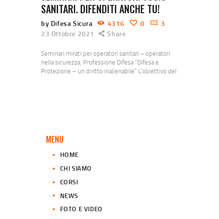
SANITARI. DIFENDITI ANCHE TU!
by Difesa Sicura
4316
0
3
23 Ottobre 2021
Share
Seminari mirati per operatori sanitari – operatori
nella sicurezza. Professione Difesa “Difesa e
Protezione – un diritto inalienabile” L’obiettivo del
progetto “Difesa Sicura” è quello di proporre una
soluzione efficace e reale attraverso un percorso
psicologico e fisico, appositamente concepito, che
tratti non solo la difesa personale. Non ci sono
distinzioni di genere o di età in quanto tutti sono
potenzialmente…
MENU
HOME
CHI SIAMO
CORSI
NEWS
FOTO E VIDEO