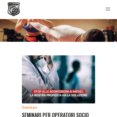
DIFESA SICURA KRAV MAGA
Corsi di Difesa Personale a Bergamo
HOME
CHI SIAMO
CORSI
NEWS
FOTO E VIDEO
TEAM
COLLABORAZIONI
DOVE SIAMO
CONTATTACI
Seminari
SEMINARI PER OPERATORI SOCIO