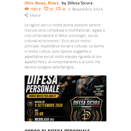
Altre News
,
News
by Difesa Sicura
1913
0
0
5 Novembre 2024
Share
Le ragioni per cui molte donne possono sentirsi
insicure sono complesse e multifattoriali, legate a
una combinazione di fattori psicologici, sociali,
culturali ed economici. Ecco alcuni motivi
principali: Aspettative sociali e culturali: Le donne,
in molte culture, sono spesso soggette a
aspettative sociali molto elevate riguardo al loro
aspetto fisico, al comportamento e al ruolo che
devono svolgere nella famiglia…