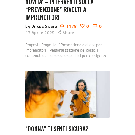
NOVITA’ – INTERVENTI SULLA
“PREVENZIONE” RIVOLTI A
IMPRENDITORI
by Difesa Sicura
1178
0
0
17 Aprile 2025
Share
Proposta Progetto : “Prevenzione e difesa per
Imprenditori”. Personalizzazione del corso: i
contenuti del corso sono specifici per le esigenze
degli imprenditori, trattando situazioni che
potrebbero incontrare nel loro contesto
professionale e famigliare. L’associazione A.S.D.
Difesa Sicura (C.F. 93048390160) si occupa dal
2009, nella provincia di Bergamo e Milano, di corsi
– conferenze – seminari che spaziano dalla difesa
e…
“DONNA” TI SENTI SICURA?