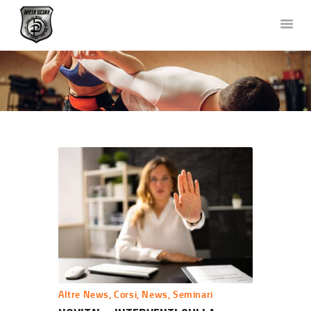
DIFESA SICURA KRAV MAGA
Corsi di Difesa Personale a Bergamo
HOME
CHI SIAMO
CORSI
NEWS
FOTO E VIDEO
TEAM
COLLABORAZIONI
DOVE SIAMO
CONTATTACI
Altre News
,
Corsi
,
News
,
Seminari