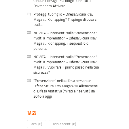
Cinque Consigli Psicologici Che Tutti
Dovrebbero Attivare
Proteggi tuo figlio - Difesa Sicura Krav
Maga
su
Kidnapping? Ti spiego di cosa si
tratta.
NOVITA' - Interventi sulla "Prevenzione"
rivolti a Imprenditori - Difesa Sicura Krav
Maga
su
Kidnapping, il sequestro di
persona.
NOVITA' - Interventi sulla "Prevenzione"
rivolti a Imprenditori - Difesa Sicura Krav
Maga
su
Vuoi fare il primo passo nella tua
sicurezza?
"Prevenzione" nella difesa personale -
Difesa Sicura Krav Maga %
su
Allenamenti
di Difesa Abitativa (mirati e riservati) dal
2016 a oggi
TAGS
acsi
(8)
adolescenti
(6)