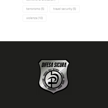
terrorismo
(5)
travel security
(5)
violenza
(10)