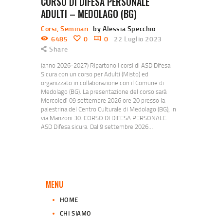
CORSO DI DIFESA PERSONALE
ADULTI – MEDOLAGO (BG)
Corsi
,
Seminari
by Alessia Specchio
6485
0
0
22 Luglio 2023
Share
(anno 2026-2027) Ripartono i corsi di ASD Difesa
Sicura con un corso per Adulti (Misto) ed
organizzato in collaborazione con il Comune di
Medolago (BG). La presentazione del corso sarà
Mercoledì 09 settembre 2026 ore 20 presso la
palestrina del Centro Culturale di Medolago (BG), in
via Manzoni 30. CORSO DI DIFESA PERSONALE:
ASD Difesa sicura. Dal 9 settembre 2026…
MENU
HOME
CHI SIAMO