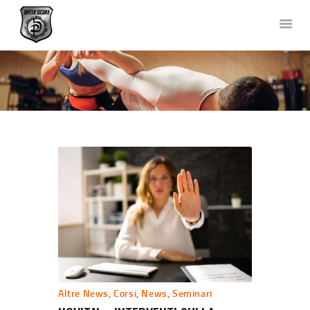
DIFESA SICURA KRAV MAGA
Corsi di Difesa Personale a Bergamo
HOME
CHI SIAMO
CORSI
NEWS
FOTO E VIDEO
TEAM
COLLABORAZIONI
DOVE SIAMO
CONTATTACI
Altre News
,
Corsi
,
News
,
Seminari