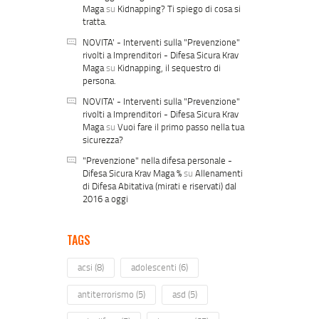
Maga
su
Kidnapping? Ti spiego di cosa si
tratta.
NOVITA' - Interventi sulla "Prevenzione"
rivolti a Imprenditori - Difesa Sicura Krav
Maga
su
Kidnapping, il sequestro di
persona.
NOVITA' - Interventi sulla "Prevenzione"
rivolti a Imprenditori - Difesa Sicura Krav
Maga
su
Vuoi fare il primo passo nella tua
sicurezza?
"Prevenzione" nella difesa personale -
Difesa Sicura Krav Maga %
su
Allenamenti
di Difesa Abitativa (mirati e riservati) dal
2016 a oggi
TAGS
acsi
(8)
adolescenti
(6)
antiterrorismo
(5)
asd
(5)