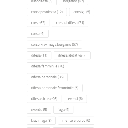
autodifesa
(5)
bergamo
(67)
consapevolezza
(12)
consigli
(5)
corsi
(63)
corsi di difesa
(71)
corso
(6)
corso krav maga bergamo
(67)
difesa
(11)
difesa abitativa
(7)
difesa femminile
(76)
difesa personale
(86)
difesa personale femminile
(6)
difesa sicura
(96)
eventi
(6)
evento
(5)
fuga
(5)
krav maga
(8)
mente e corpo
(6)