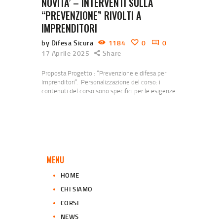
NOVITA’ – INTERVENTI SULLA
“PREVENZIONE” RIVOLTI A
IMPRENDITORI
by Difesa Sicura
1184
0
0
17 Aprile 2025
Share
Proposta Progetto : “Prevenzione e difesa per
Imprenditori”. Personalizzazione del corso: i
contenuti del corso sono specifici per le esigenze
degli imprenditori, trattando situazioni che
potrebbero incontrare nel loro contesto
professionale e famigliare. L’associazione A.S.D.
Difesa Sicura (C.F. 93048390160) si occupa dal
2009, nella provincia di Bergamo e Milano, di corsi
– conferenze – seminari che spaziano dalla difesa
e…
MENU
HOME
CHI SIAMO
CORSI
NEWS