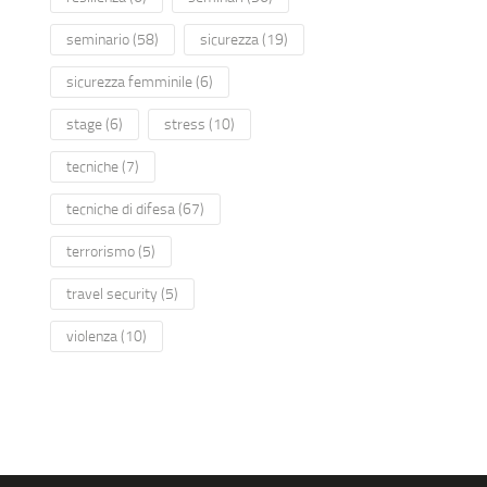
seminario
(58)
sicurezza
(19)
sicurezza femminile
(6)
stage
(6)
stress
(10)
tecniche
(7)
tecniche di difesa
(67)
terrorismo
(5)
travel security
(5)
violenza
(10)