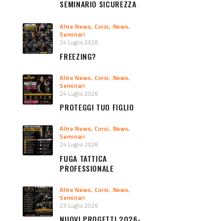
SEMINARIO SICUREZZA
URBANA 2026
Altre News
,
Corsi
,
News
,
Seminari
24 Luglio 2026
FREEZING?
Altre News
,
Corsi
,
News
,
Seminari
24 Luglio 2026
PROTEGGI TUO FIGLIO
Altre News
,
Corsi
,
News
,
Seminari
24 Luglio 2026
FUGA TATTICA
PROFESSIONALE
Altre News
,
Corsi
,
News
,
Seminari
23 Luglio 2026
NUOVI PROGETTI 2026-