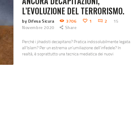
ANCORA DECAPITAZIONI,
L’EVOLUZIONE DEL TERRORISMO.
by Difesa Sicura
3706
1
2
15
Novembre 2020
Share
Perché i jihadisti decapitano? Pratica indissolubilmente legata
all’Islam? Per un estrema un’umiliazione dell’infedele? In
realtà, è soprattutto una tecnica mediatica dei nuovi
estremisti islamici. La domanda è: perché gli estremisti
islamici decapitano i loro “nemici”? E c’è un legame tra Islam e
decapitazioni sommarie, con tanto di efferati e cruenti video?
La decapitazione nelle culture mondiali. Innanzitutto, la
decapitazione è una…