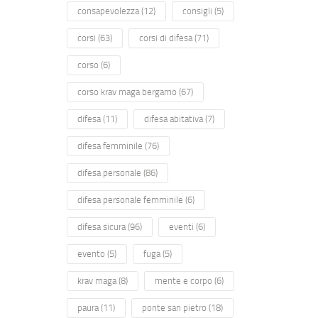
consapevolezza
(12)
consigli
(5)
corsi
(63)
corsi di difesa
(71)
corso
(6)
corso krav maga bergamo
(67)
difesa
(11)
difesa abitativa
(7)
difesa femminile
(76)
difesa personale
(86)
difesa personale femminile
(6)
difesa sicura
(96)
eventi
(6)
evento
(5)
fuga
(5)
krav maga
(8)
mente e corpo
(6)
paura
(11)
ponte san pietro
(18)