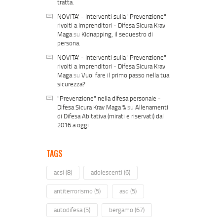
tratta.
NOVITA' - Interventi sulla "Prevenzione"
rivolti a Imprenditori - Difesa Sicura Krav
Maga
su
Kidnapping, il sequestro di
persona.
NOVITA' - Interventi sulla "Prevenzione"
rivolti a Imprenditori - Difesa Sicura Krav
Maga
su
Vuoi fare il primo passo nella tua
sicurezza?
"Prevenzione" nella difesa personale -
Difesa Sicura Krav Maga %
su
Allenamenti
di Difesa Abitativa (mirati e riservati) dal
2016 a oggi
TAGS
acsi
(8)
adolescenti
(6)
antiterrorismo
(5)
asd
(5)
autodifesa
(5)
bergamo
(67)