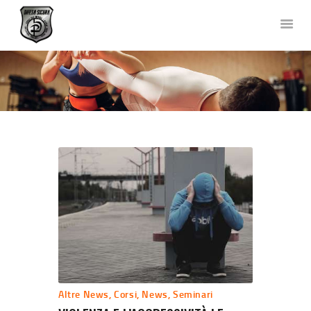
DIFESA SICURA KRAV MAGA
Corsi di Difesa Personale a Bergamo
HOME
CHI SIAMO
CORSI
NEWS
FOTO E VIDEO
TEAM
COLLABORAZIONI
DOVE SIAMO
CONTATTACI
Altre News
,
Corsi
,
News
,
Seminari