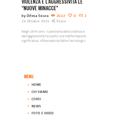
VIOLENZA E L’AGGRESSIVITÀ LE
“NUOVE MINACCE”
by Difesa Sicura
2632
0
2
26 Ottobre 2024
Share
Negli ultimi anni, il panorama della violenza e
dell’aggressività ha subito una trasformazione
significativa, influenzata da fattori tecnologici,
sociali e culturali. Le nuove minacce emergenti
richiedono un’analisi approfondita e una risposta
adeguata per affrontare le sfide che pongono alla
nostra società. 1. Violenza Digitale e Cyberbullismo
Con l’avvento di Internet e dei social media, la
violenza ha trovato nuove forme…
MENU
HOME
CHI SIAMO
CORSI
NEWS
FOTO E VIDEO