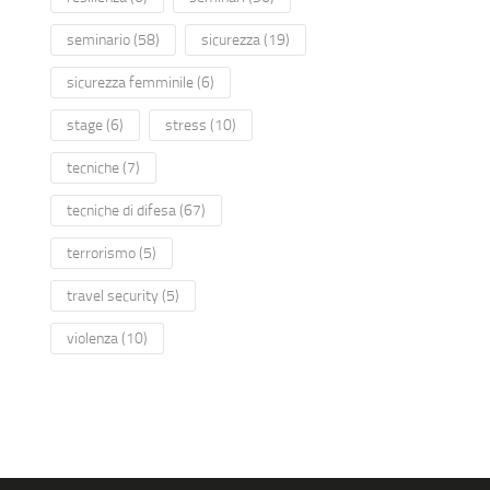
seminario
(58)
sicurezza
(19)
sicurezza femminile
(6)
stage
(6)
stress
(10)
tecniche
(7)
tecniche di difesa
(67)
terrorismo
(5)
travel security
(5)
violenza
(10)