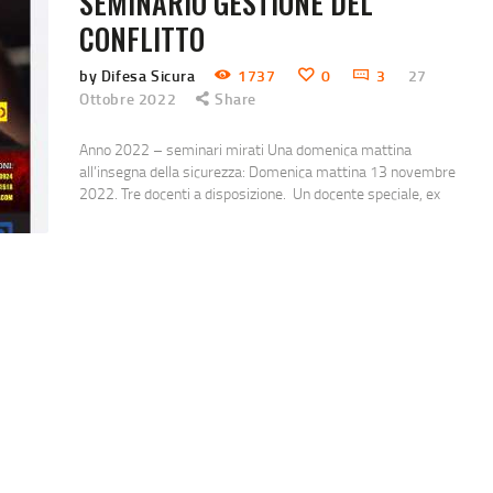
SEMINARIO GESTIONE DEL
CONFLITTO
by Difesa Sicura
1737
0
3
27
Ottobre 2022
Share
Anno 2022 – seminari mirati Una domenica mattina
all’insegna della sicurezza: Domenica mattina 13 novembre
2022. Tre docenti a disposizione. Un docente speciale, ex
militare, esperto in antiterrorismo internazionale. Porterà la
sua esperienza operativa con dei consigli sulla prevenzione e
gestione del pre conflitto. Un docente tecnico esperto
nell’allenamento funzionale per una allenamento
fisico/psicologico. Un docente per un addestramento mirato…