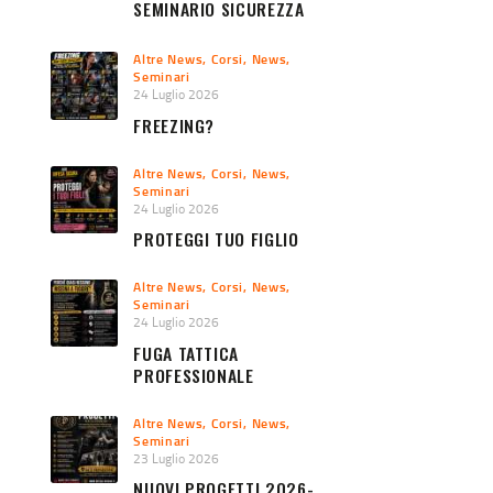
SEMINARIO SICUREZZA
URBANA 2026
Altre News
,
Corsi
,
News
,
Seminari
24 Luglio 2026
FREEZING?
Altre News
,
Corsi
,
News
,
Seminari
24 Luglio 2026
PROTEGGI TUO FIGLIO
Altre News
,
Corsi
,
News
,
Seminari
24 Luglio 2026
FUGA TATTICA
PROFESSIONALE
Altre News
,
Corsi
,
News
,
Seminari
23 Luglio 2026
NUOVI PROGETTI 2026-