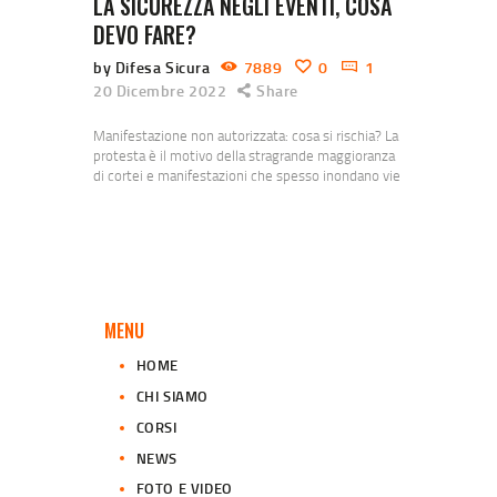
LA SICUREZZA NEGLI EVENTI, COSA
DEVO FARE?
by Difesa Sicura
7889
0
1
20 Dicembre 2022
Share
Manifestazione non autorizzata: cosa si rischia? La
protesta è il motivo della stragrande maggioranza
di cortei e manifestazioni che spesso inondano vie
e piazze delle città. Si protesta perché non c’è
lavoro si protesta perché si guadagna poco, perché
l’ideologia di chi la pensa in modo diverso deve
essere annientata. Si protesta perché non si
protegge abbastanza l’ambiente, perché la…
MENU
HOME
CHI SIAMO
CORSI
NEWS
FOTO E VIDEO