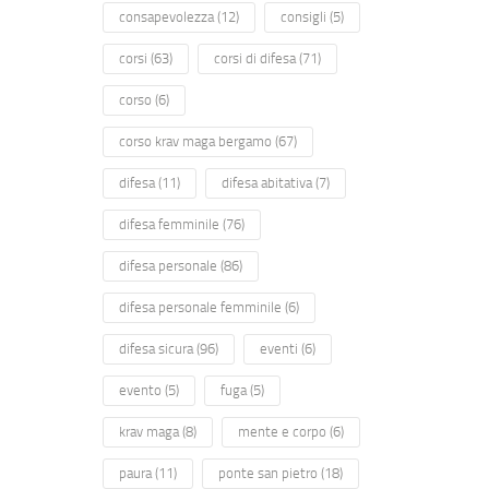
consapevolezza
(12)
consigli
(5)
corsi
(63)
corsi di difesa
(71)
corso
(6)
corso krav maga bergamo
(67)
difesa
(11)
difesa abitativa
(7)
difesa femminile
(76)
difesa personale
(86)
difesa personale femminile
(6)
difesa sicura
(96)
eventi
(6)
evento
(5)
fuga
(5)
krav maga
(8)
mente e corpo
(6)
paura
(11)
ponte san pietro
(18)