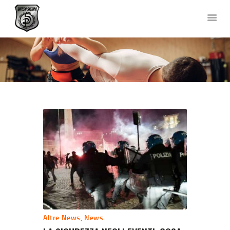
DIFESA SICURA KRAV MAGA
Corsi di Difesa Personale a Bergamo
HOME
CHI SIAMO
CORSI
NEWS
FOTO E VIDEO
TEAM
COLLABORAZIONI
DOVE SIAMO
CONTATTACI
Altre News
,
News