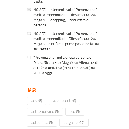
tratta.
NOVITA' - Interventi sulla "Prevenzione"
rivolti a Imprenditori - Difesa Sicura Krav
Maga
su
Kidnapping, il sequestro di
persona.
NOVITA' - Interventi sulla "Prevenzione"
rivolti a Imprenditori - Difesa Sicura Krav
Maga
su
Vuoi fare il primo passo nella tua
sicurezza?
"Prevenzione" nella difesa personale -
Difesa Sicura Krav Maga %
su
Allenamenti
di Difesa Abitativa (mirati e riservati) dal
2016 a oggi
TAGS
acsi
(8)
adolescenti
(6)
antiterrorismo
(5)
asd
(5)
autodifesa
(5)
bergamo
(67)