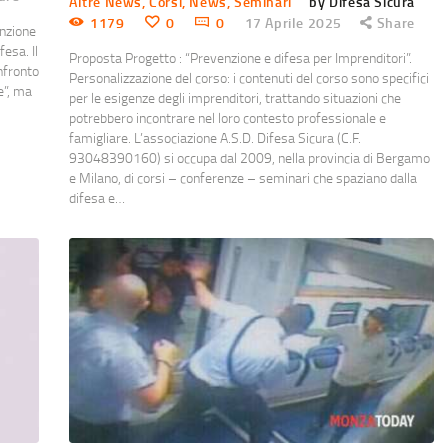
Altre News
,
Corsi
,
News
,
Seminari
by Difesa Sicura
1179
0
0
17 Aprile 2025
Share
enzione
esa. Il
Proposta Progetto : “Prevenzione e difesa per Imprenditori”.
onfronto
Personalizzazione del corso: i contenuti del corso sono specifici
e”, ma
per le esigenze degli imprenditori, trattando situazioni che
potrebbero incontrare nel loro contesto professionale e
famigliare. L’associazione A.S.D. Difesa Sicura (C.F.
93048390160) si occupa dal 2009, nella provincia di Bergamo
e Milano, di corsi – conferenze – seminari che spaziano dalla
difesa e…