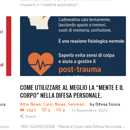
muoverti in “modalità automatica”:…
COME UTILIZZARE AL MEGLIO LA “MENTE E IL
CORPO” NELLA DIFESA PERSONALE.
cura
Altre News
,
Corsi
,
News
,
Seminari
by Difesa Sicura
1027
0
0
13 Novembre 2025
Share
unico,
PRE-AGGRESSIONE “Mente e Corpo nella Difesa Personale –