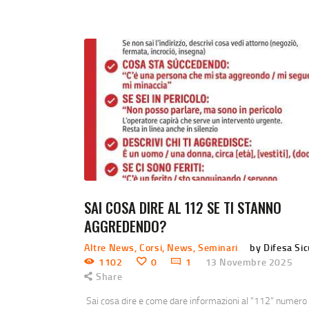
SAI COSA DIRE AL 112 SE TI STANNO
AGGREDENDO?
Altre News
,
Corsi
,
News
,
Seminari
by Difesa Si
1102
0
1
13 Novembre 2025
Share
Sai cosa dire e come dare informazioni al “112” numero 