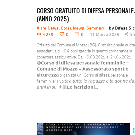
CORSO GRATUITO DI DIFESA PERSONALE
(ANNO 2025)
Altre News
,
Corsi
,
News
,
Seminari
by Difesa Si
4279
0
0
11 Marzo 2025
Sh
Offerto dal Comune di Mozzo (BG). Gratuito previa quota
associativa di 10 € obbligatoria in quanto comprende la
copertura assicurativa. Dal 19.03.2025 al 21.05.2025
🔴𝗖𝗼𝗿𝘀𝗼 𝗱𝗶 𝗱𝗶𝗳𝗲𝘀𝗮 𝗽𝗲𝗿𝘀𝗼𝗻𝗮𝗹𝗲 𝗳𝗲𝗺𝗺𝗶𝗻𝗶𝗹𝗲 ♀️Il
𝗖𝗼𝗺𝘂𝗻𝗲 𝗱𝗶 𝗠𝗼𝘇𝘇𝗼 – 𝗔𝘀𝘀𝗲𝘀𝘀𝗼𝗿𝗮𝘁𝗼 𝘀𝗽𝗼𝗿𝘁 𝗲
𝘀𝗶𝗰𝘂𝗿𝗲𝘇𝘇𝗮 organizza un “Corso di difesa personale
femminile” rivolto 𝘢 𝘵𝘶𝘵𝘵𝘦 𝘭𝘦 𝘳𝘢𝘨𝘢𝘻𝘻𝘦 𝘦 𝘭𝘦 𝘥𝘰𝘯𝘯𝘦 𝘥𝘢
𝘢𝘯𝘯𝘪 𝘪𝘯 𝘴𝘶. 👩🏼𝗟𝗲 𝗶𝘀𝗰𝗿𝗶𝘇𝗶𝗼𝗻𝗶…