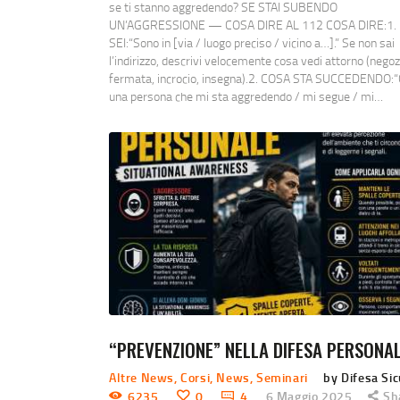
se ti stanno aggredendo? SE STAI SUBENDO
UN’AGGRESSIONE — COSA DIRE AL 112 COSA DIRE:1.
SEI:“Sono in [via / luogo preciso / vicino a…].” Se non sai
l’indirizzo, descrivi velocemente cosa vedi attorno (negoz
fermata, incrocio, insegna).2. COSA STA SUCCEDENDO:“
una persona che mi sta aggredendo / mi segue / mi…
“PREVENZIONE” NELLA DIFESA PERSONA
Altre News
,
Corsi
,
News
,
Seminari
by Difesa Si
6235
0
4
6 Maggio 2025
Sh