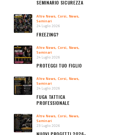
SEMINARIO SICUREZZA
URBANA 2026
Altre News
,
Corsi
,
News
,
Seminari
24 Luglio 2026
FREEZING?
Altre News
,
Corsi
,
News
,
Seminari
24 Luglio 2026
PROTEGGI TUO FIGLIO
Altre News
,
Corsi
,
News
,
Seminari
24 Luglio 2026
FUGA TATTICA
PROFESSIONALE
Altre News
,
Corsi
,
News
,
Seminari
23 Luglio 2026
NUOVI PROGETTI 2026-