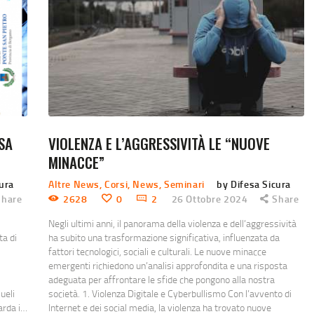
SA
VIOLENZA E L’AGGRESSIVITÀ LE “NUOVE
MINACCE”
cura
Altre News
,
Corsi
,
News
,
Seminari
by Difesa Sicura
Share
2628
0
2
26 Ottobre 2024
Share
Negli ultimi anni, il panorama della violenza e dell’aggressività
ta di
ha subito una trasformazione significativa, influenzata da
fattori tecnologici, sociali e culturali. Le nuove minacce
emergenti richiedono un’analisi approfondita e una risposta
adeguata per affrontare le sfide che pongono alla nostra
ueli
società. 1. Violenza Digitale e Cyberbullismo Con l’avvento di
arda i…
Internet e dei social media, la violenza ha trovato nuove