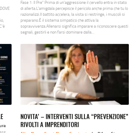
Fase 1: Il Pre” Prima di un’aggressione il cervello entra in stato
 DOVE
di allerta.L’amigdala percepisce il pericolo anche prima che tu lo
razionalizzi.Il battito accelera, la vista si restringe, i muscoli si
io,
preparano.È il sistema simpatico che attiva la
C’è
sopravvivenza.Allenarsi significa imparare a riconoscere questi
segnali, gestirli e non farsi dominare dalla…
LE
NOVITA’ – INTERVENTI SULLA “PREVENZIONE”
RIVOLTI A IMPRENDITORI
cura
are