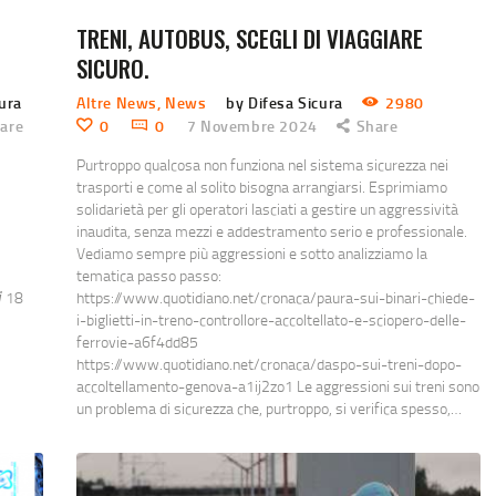
.
TRENI, AUTOBUS, SCEGLI DI VIAGGIARE
SICURO.
cura
Altre News
,
News
by Difesa Sicura
2980
are
0
0
7 Novembre 2024
Share
Purtroppo qualcosa non funziona nel sistema sicurezza nei
trasporti e come al solito bisogna arrangiarsi. Esprimiamo
solidarietà per gli operatori lasciati a gestire un aggressività
inaudita, senza mezzi e addestramento serio e professionale.
Vediamo sempre più aggressioni e sotto analizziamo la
tematica passo passo:
𝘪 18
https://www.quotidiano.net/cronaca/paura-sui-binari-chiede-
i-biglietti-in-treno-controllore-accoltellato-e-sciopero-delle-
ferrovie-a6f4dd85
https://www.quotidiano.net/cronaca/daspo-sui-treni-dopo-
accoltellamento-genova-a1ij2zo1 Le aggressioni sui treni sono
un problema di sicurezza che, purtroppo, si verifica spesso,…