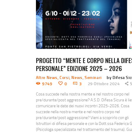
PROGETTO “MENTE E CORPO NELLA DIFE
PERSONALE” EDIZIONE 2025 – 2026
Altre News
,
Corsi
,
News
,
Seminari
by Difesa Si
9749
0
3
29 Ottobre 2024
Cosa succede nella nostra mente e nel nostro corpo nel
pre/durante/post aggressione? A.S.D. Difesa Sicura è lie
comunicare le date dei nuovi incontri 2025-2026. Cosa
succede nella nostra mente e nel nostro corpo nel
pre/durante/post aggressione? Vieni a scoprirlo con gli
Istruttori di difesa personale e con la Dott.ssa Federica G
(Psicologa specializzata nel trattamento del trauma). Gu