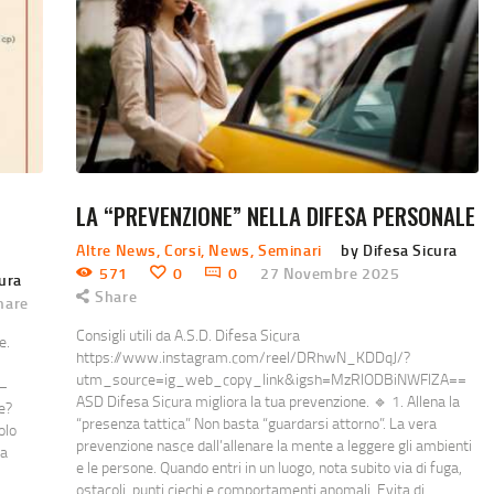
LA “PREVENZIONE” NELLA DIFESA PERSONALE
Altre News
,
Corsi
,
News
,
Seminari
by Difesa Sicura
571
0
0
27 Novembre 2025
cura
Share
hare
Consigli utili da A.S.D. Difesa Sicura
e.
https://www.instagram.com/reel/DRhwN_KDDqJ/?
utm_source=ig_web_copy_link&igsh=MzRlODBiNWFlZA==
 —
ASD Difesa Sicura migliora la tua prevenzione. 🔹 1. Allena la
e?
“presenza tattica” Non basta “guardarsi attorno”. La vera
olo
prevenzione nasce dall’allenare la mente a leggere gli ambienti
na
e le persone. Quando entri in un luogo, nota subito via di fuga,
ostacoli, punti ciechi e comportamenti anomali. Evita di