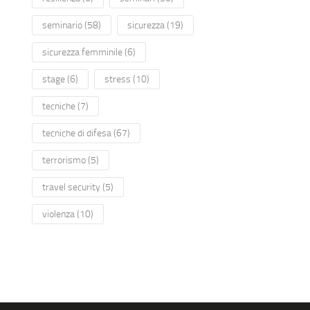
seminario
(58)
sicurezza
(19)
sicurezza femminile
(6)
stage
(6)
stress
(10)
tecniche
(7)
tecniche di difesa
(67)
terrorismo
(5)
travel security
(5)
violenza
(10)