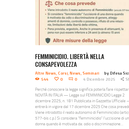
FEMMINICIDIO. LIBERTÀ NELLA
CONSAPEVOLEZZA
Altre News
,
Corsi
,
News
,
Seminari
by Difesa Si
544
0
0
4 Dicembre 2025
S
Perché conoscere la legge significa poterla fare rispettar
NOVITÀ IN ITALIA — Legge sul FEMMINICIDIO Legge 2
dicembre 2025, n. 181 Pubblicata in Gazzetta Ufficiale
entrerà in vigore dal 17 dicembre 2025 Che cosa preved
Viene introdotto il reato autonomo di Femminicidio (artic
577-bis c.p.) Si considera “femminicidio” l’uccisione di u
donna quando è motivata da: odio o discriminazione…