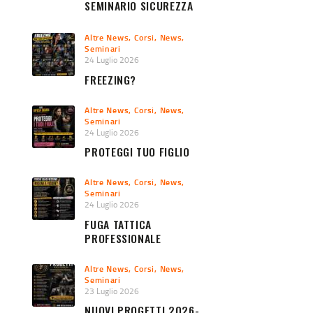
SEMINARIO SICUREZZA
URBANA 2026
Altre News
,
Corsi
,
News
,
Seminari
24 Luglio 2026
FREEZING?
Altre News
,
Corsi
,
News
,
Seminari
24 Luglio 2026
PROTEGGI TUO FIGLIO
Altre News
,
Corsi
,
News
,
Seminari
24 Luglio 2026
FUGA TATTICA
PROFESSIONALE
Altre News
,
Corsi
,
News
,
Seminari
23 Luglio 2026
NUOVI PROGETTI 2026-