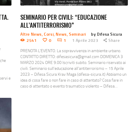
TTA.
SEMINARIO PER CIVILI: “EDUCAZIONE
ALL’ANTITERRORISMO”
Altre News
,
Corsi
,
News
,
Seminari
by Difesa Sicura
2541
0
1
1 Aprile 2023
Share
e
PRENOTA L’EVENTO. La sopravvivenza in ambiente urbano.
CONTATTO DIRETTO: difesasicura@gmail.com DOMENICA 3
 che
MARZO 2024 ORE 9.00 Iscriviti subito. Seminario riservato ai
civili. Seminario sull’educazione all’antiterrorismo – 15 Aprile
2023 – Difesa Sicura Krav Maga (difesa-sicura.it) Abbiamo un
servi e
idea di cosa fare o non fare in caso di attentato? Cosa fare in
caso di attentato o evento traumatico violento – Difesa…