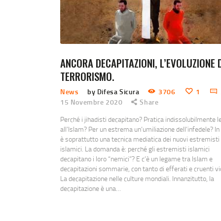
ANCORA DECAPITAZIONI, L’EVOLUZIONE 
TERRORISMO.
News
by Difesa Sicura
3706
1
15 Novembre 2020
Share
Perché i jihadisti decapitano? Pratica indissolubilmente l
all’Islam? Per un estrema un’umiliazione dell’infedele? In 
è soprattutto una tecnica mediatica dei nuovi estremisti
islamici. La domanda è: perché gli estremisti islamici
decapitano i loro “nemici”? E c’è un legame tra Islam e
decapitazioni sommarie, con tanto di efferati e cruenti v
La decapitazione nelle culture mondiali. Innanzitutto, la
decapitazione è una…