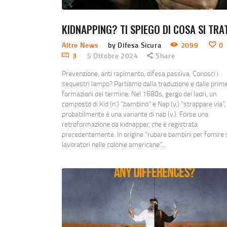
KIDNAPPING? TI SPIEGO DI COSA SI TRA
Altre News
by Difesa Sicura
2099
0
3
5 Ottobre 2024
Share
Prevenzione, anti rapimento, difesa passiva. Conosci i
sequestri lampo? Partiamo dalla traduzione e dalle prim
formazioni del termine: Nel 1680s, gergo dei ladri, un
composto di Kid (n.) “bambino” e Nap (v.) “strappare via”,
probabilmente è una variante di nab (v.). Forse una
retroformazione da kidnapper, che è registrata
precedentemente. In origine “rubare bambini per fornire 
lavoratori nelle colonie americane.”…