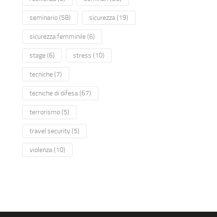
seminario
(58)
sicurezza
(19)
sicurezza femminile
(6)
stage
(6)
stress
(10)
tecniche
(7)
tecniche di difesa
(67)
terrorismo
(5)
travel security
(5)
violenza
(10)