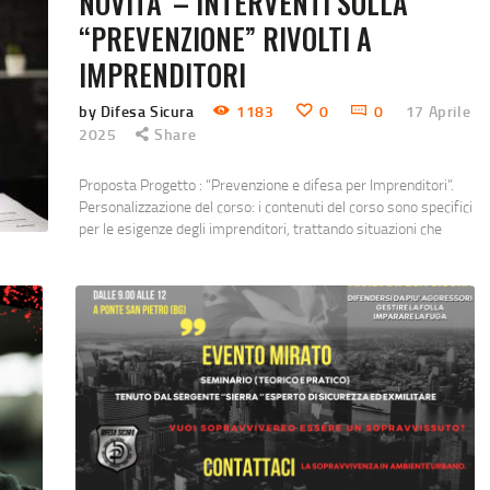
NOVITA’ – INTERVENTI SULLA
“PREVENZIONE” RIVOLTI A
IMPRENDITORI
by Difesa Sicura
1183
0
0
17 Aprile
2025
Share
Proposta Progetto : “Prevenzione e difesa per Imprenditori”.
Personalizzazione del corso: i contenuti del corso sono specifici
per le esigenze degli imprenditori, trattando situazioni che
potrebbero incontrare nel loro contesto professionale e
famigliare. L’associazione A.S.D. Difesa Sicura (C.F.
93048390160) si occupa dal 2009, nella provincia di Bergamo
e Milano, di corsi – conferenze – seminari che spaziano dalla
difesa e…