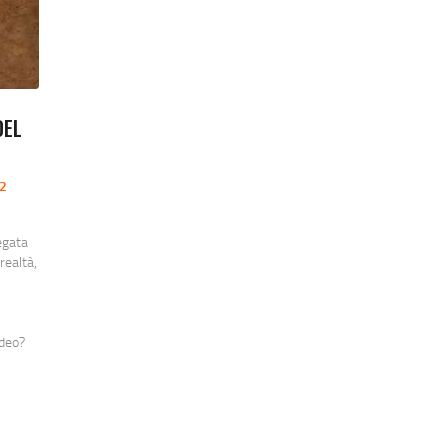
DEL
2
egata
realtà,
ideo?