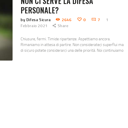
NON CI SERVE LA DIFESA
PERSONALE?
by Difesa Sicura
2646
0
7
1
Febbraio 2021
Share
Chiusure, fermi. Timide ripartenze. Aspettiamo ancora.
Rimaniamo in attesa di partire. Non considerateci superflui ma
di sicuro potete considerarci una delle priorità. Noi continuiamo
a crederci. Di fronte alla salute sembra tutto superficiale,
rispetto al contesto e alle difficoltà al quale ci costringe la
pandemia. Non lo è però considerare la difesa personale un
mondo a parte o, peggio ancora,…