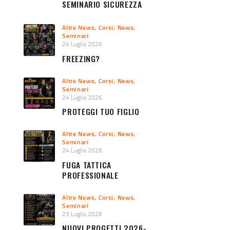
SEMINARIO SICUREZZA
URBANA 2026
Altre News
,
Corsi
,
News
,
Seminari
24 Luglio 2026
FREEZING?
Altre News
,
Corsi
,
News
,
Seminari
24 Luglio 2026
PROTEGGI TUO FIGLIO
Altre News
,
Corsi
,
News
,
Seminari
24 Luglio 2026
FUGA TATTICA
PROFESSIONALE
Altre News
,
Corsi
,
News
,
Seminari
23 Luglio 2026
NUOVI PROGETTI 2026-