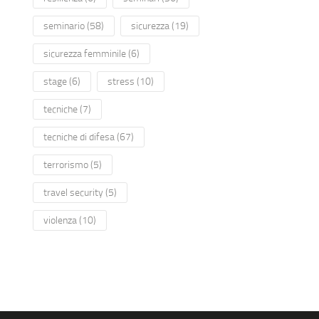
seminario
(58)
sicurezza
(19)
sicurezza femminile
(6)
stage
(6)
stress
(10)
tecniche
(7)
tecniche di difesa
(67)
terrorismo
(5)
travel security
(5)
violenza
(10)