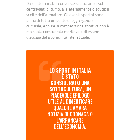
Dalle interminabili conversazioni tra amici sul
centravanti di turno, alle eternamente discutibili
scelte dell’allenatore. Gli eventi sportivi sono
prima di tutto un punto di aggregazione
culturale, eppure la competizione sportiva non è
mai stata considerata meritevole di essere
discussa dalla comunità intellettuale.
LO SPORT IN ITALIA
È STATO
CONSIDERATO UNA
SOTTOCULTURA
, UN
PIACEVOLE EPILOGO
UTILE AL DIMENTICARE
QUALCHE AMARA
NOTIZIA DI CRONACA O
L’ARRANCARE
DELL’ECONOMIA.