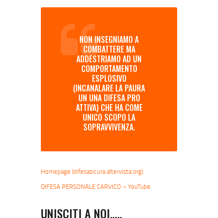
NON INSEGNIAMO A
COMBATTERE MA
ADDESTRIAMO AD UN
COMPORTAMENTO
ESPLOSIVO
(INCANALARE LA PAURA
UN UNA DIFESA PRO
ATTIVA) CHE HA COME
UNICO SCOPO LA
SOPRAVVIVENZA.
Homepage (difesasicura.altervista.org)
DIFESA PERSONALE CARVICO – YouTube
UNISCITI A NOI…..