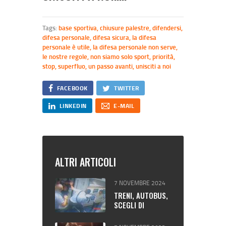
Tags:
base sportiva
,
chiusure palestre
,
difendersi
,
difesa personale
,
difesa sicura
,
la difesa
personale è utile
,
la difesa personale non serve
,
le nostre regole
,
non siamo solo sport
,
priorità
,
stop
,
superfluo
,
un passo avanti
,
unisciti a noi
FACEBOOK
TWITTER
LINKEDIN
E-MAIL
ALTRI ARTICOLI
7 NOVEMBRE 2024
TRENI, AUTOBUS,
SCEGLI DI
VIAGGIARE
SICURO.