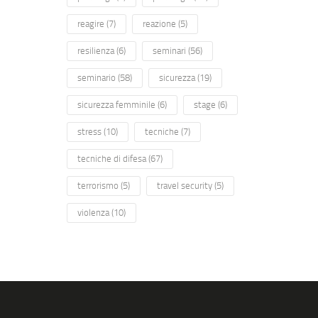
reagire
(7)
reazione
(5)
resilienza
(6)
seminari
(56)
seminario
(58)
sicurezza
(19)
sicurezza femminile
(6)
stage
(6)
stress
(10)
tecniche
(7)
tecniche di difesa
(67)
terrorismo
(5)
travel security
(5)
violenza
(10)