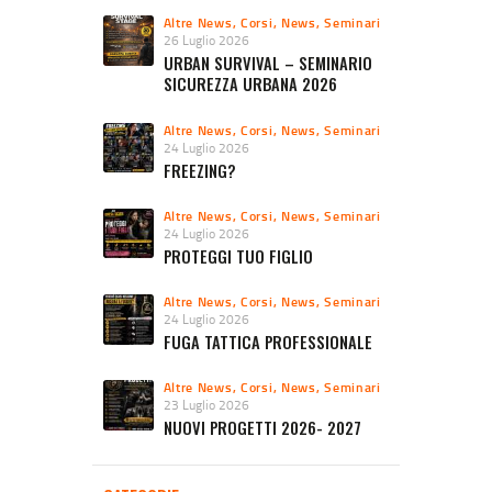
Altre News
,
Corsi
,
News
,
Seminari
26 Luglio 2026
URBAN SURVIVAL – SEMINARIO
SICUREZZA URBANA 2026
Altre News
,
Corsi
,
News
,
Seminari
24 Luglio 2026
FREEZING?
Altre News
,
Corsi
,
News
,
Seminari
24 Luglio 2026
PROTEGGI TUO FIGLIO
Altre News
,
Corsi
,
News
,
Seminari
24 Luglio 2026
FUGA TATTICA PROFESSIONALE
Altre News
,
Corsi
,
News
,
Seminari
23 Luglio 2026
NUOVI PROGETTI 2026- 2027