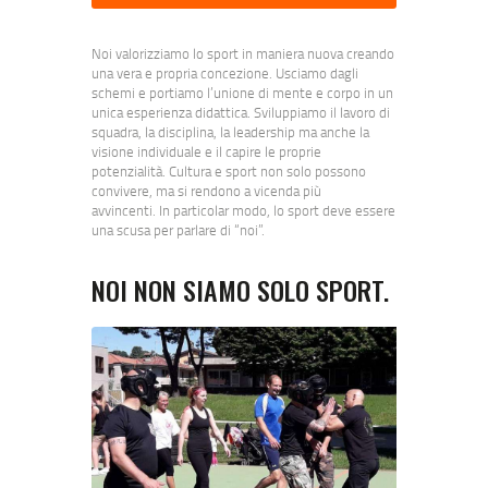
Noi valorizziamo lo sport in maniera nuova creando
una vera e propria concezione. Usciamo dagli
schemi e portiamo l’unione di mente e corpo in un
unica esperienza didattica. Sviluppiamo il lavoro di
squadra, la disciplina, la leadership ma anche la
visione individuale e il capire le proprie
potenzialità. Cultura e sport non solo possono
convivere, ma si rendono a vicenda più
avvincenti. In particolar modo, lo sport deve essere
una scusa per parlare di “noi”.
NOI NON SIAMO SOLO SPORT.