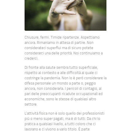
Chiusure, fermi. Timide ripartenze. Aspettiamo
ancora. Rimaniamo in attesa di partire. Non
considerateci superflui ma di sicuro potete
considerarci una delle priorità. Noi continuiamo a
crederci.
Di fronte alla salute sembra tutto superficiale,
rispetto al contesto e alle difficoltà al quale ci
costringe la pandemia. Non lo è però considerare la
difesa personale un mondo a parte o, peggio
ancora, non considerarla. I pericoli di contagio, al
pari delle preoccupanti ricadute occupazionali ed
economiche, sono le stesse di qualsiasi altro
settore.
L’attività fisica non è solo quello dei professionisti
più o meno super pagati, ma è di tutti. Da chi lo
pratica a qualsiasi livello, a tutti coloro che ci
lavorano e ci vivono a vario titolo. È parte