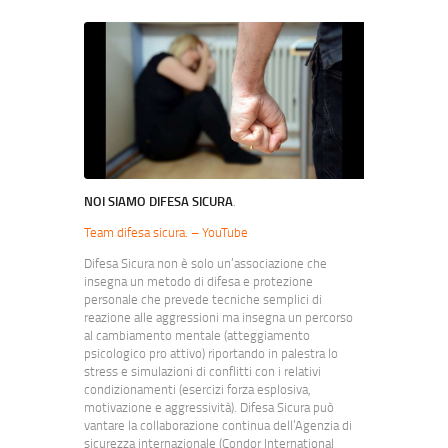
NOI SIAMO DIFESA SICURA
.
Team difesa sicura. – YouTube
Difesa Sicura non è solo un’associazione che
insegna un metodo di difesa e protezione
personale che prevede tecniche semplici di
reazione alle aggressioni ma insegna un percorso
al cambiamento mentale (atteggiamento
psicologico pro attivo) riportando in palestra lo
stress e simulazioni di conflitti con i relativi
condizionamenti (esercizi forza esplosiva,
motivazione e aggressività). Difesa Sicura può
vantare la collaborazione continua dell’Agenzia di
sicurezza internazionale (Condor International