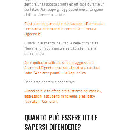
sempre una risposta pronta ed efficace durante un
conflitto. Purtroppo gli aggressori non ci tengono
al distanziamento sociale.
Furti, danneggiamenti e ricettazione a Romano di
Lombardia: due minori in comunità – Cronaca
(ilgiorno.it)
Ci sarà un aumento inevitabile delle criminalità.
Nemmeno il coprifuoco è servito a fermare la
delinquenza.
Col coprifuoco raffica di scippi e aggressioni.
Allarme al Pigneto e sui social scatta la caccia al
ladro: “Abbiamo paura” – la Repubblica
Dobbiamo ripartire e addestrarsi.
«Dacci soldi e telefono o ti buttiamo nel canale»,
aggressioni a studenti minorenni: presi baby
rapinatori- Corriere.it
QUANTO PUÒ ESSERE UTILE
SAPERSI DIFENDERE?