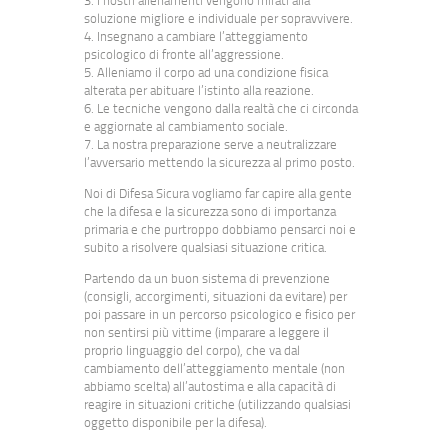
3. I nostri allenamenti vengono mirati alla
soluzione migliore e individuale per sopravvivere.
4. Insegnano a cambiare l’atteggiamento
psicologico di fronte all’aggressione.
5. Alleniamo il corpo ad una condizione fisica
alterata per abituare l’istinto alla reazione.
6. Le tecniche vengono dalla realtà che ci circonda
e aggiornate al cambiamento sociale.
7. La nostra preparazione serve a neutralizzare
l’avversario mettendo la sicurezza al primo posto.
Noi di Difesa Sicura vogliamo far capire alla gente
che la difesa e la sicurezza sono di importanza
primaria e che purtroppo dobbiamo pensarci noi e
subito a risolvere qualsiasi situazione critica.
Partendo da un buon sistema di prevenzione
(consigli, accorgimenti, situazioni da evitare) per
poi passare in un percorso psicologico e fisico per
non sentirsi più vittime (imparare a leggere il
proprio linguaggio del corpo), che va dal
cambiamento dell’atteggiamento mentale (non
abbiamo scelta) all’autostima e alla capacità di
reagire in situazioni critiche (utilizzando qualsiasi
oggetto disponibile per la difesa).