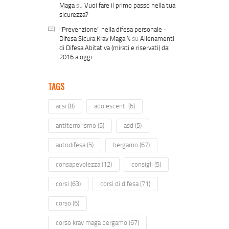
Maga
su
Vuoi fare il primo passo nella tua
sicurezza?
"Prevenzione" nella difesa personale -
Difesa Sicura Krav Maga %
su
Allenamenti
di Difesa Abitativa (mirati e riservati) dal
2016 a oggi
TAGS
acsi
(8)
adolescenti
(6)
antiterrorismo
(5)
asd
(5)
autodifesa
(5)
bergamo
(67)
consapevolezza
(12)
consigli
(5)
corsi
(63)
corsi di difesa
(71)
corso
(6)
corso krav maga bergamo
(67)