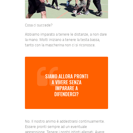
Cosa ci succede?
Abbiamo imparato a tenere le distanze, a non dare
la mano. Molti iniziano a tenere la testa bassa,
tanto con la mascherina non ci si riconosce.
SIAMO ALLORA PRONTI
A VIVERE SENZA
IMPARARE A
DIFENDERCI?
No. Il nostro animo è addestrarsi continuamente.
Essere pronti sempre ad un eventuale
aggressione. Tenere i nostri istinti allenati. Avere