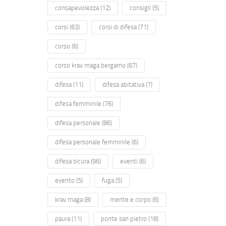
consapevolezza
(12)
consigli
(5)
corsi
(63)
corsi di difesa
(71)
corso
(6)
corso krav maga bergamo
(67)
difesa
(11)
difesa abitativa
(7)
difesa femminile
(76)
difesa personale
(86)
difesa personale femminile
(6)
difesa sicura
(96)
eventi
(6)
evento
(5)
fuga
(5)
krav maga
(8)
mente e corpo
(6)
paura
(11)
ponte san pietro
(18)