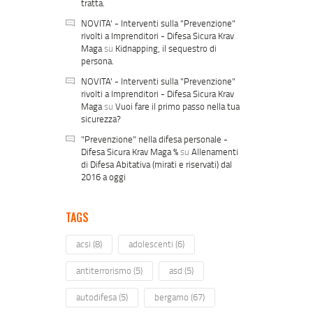
tratta.
NOVITA' - Interventi sulla "Prevenzione"
rivolti a Imprenditori - Difesa Sicura Krav
Maga
su
Kidnapping, il sequestro di
persona.
NOVITA' - Interventi sulla "Prevenzione"
rivolti a Imprenditori - Difesa Sicura Krav
Maga
su
Vuoi fare il primo passo nella tua
sicurezza?
"Prevenzione" nella difesa personale -
Difesa Sicura Krav Maga %
su
Allenamenti
di Difesa Abitativa (mirati e riservati) dal
2016 a oggi
TAGS
acsi
(8)
adolescenti
(6)
antiterrorismo
(5)
asd
(5)
autodifesa
(5)
bergamo
(67)