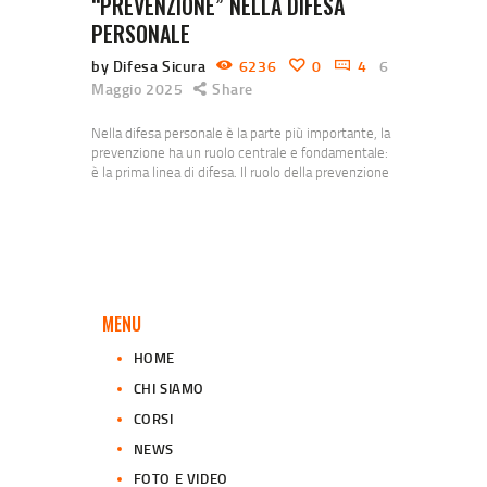
“PREVENZIONE” NELLA DIFESA
PERSONALE
by Difesa Sicura
6236
0
4
6
Maggio 2025
Share
Nella difesa personale è la parte più importante, la
prevenzione ha un ruolo centrale e fondamentale:
è la prima linea di difesa. Il ruolo della prevenzione
nella difesa personale: Evita il confronto
fisicoL’obiettivo della difesa personale non è
“combattere”, ma evitare il pericolo. Prevenire
significa non trovarsi nella situazione di dover
reagire fisicamente. Ti dà tempo e
vantaggioEssere consapevole dell’ambiente…
MENU
HOME
CHI SIAMO
CORSI
NEWS
FOTO E VIDEO