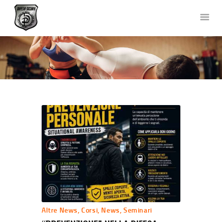
DIFESA SICURA KRAV MAGA
Corsi di Difesa Personale a Bergamo
HOME
CHI SIAMO
CORSI
NEWS
FOTO E VIDEO
TEAM
COLLABORAZIONI
DOVE SIAMO
CONTATTACI
Altre News
,
Corsi
,
News
,
Seminari