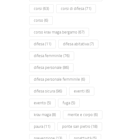
corsi
(63)
corsi di difesa
(71)
corso
(6)
corso krav maga bergamo
(67)
difesa
(11)
difesa abitativa
(7)
difesa femminile
(76)
difesa personale
(86)
difesa personale femminile
(6)
difesa sicura
(96)
eventi
(6)
evento
(5)
fuga
(5)
krav maga
(8)
mente e corpo
(6)
paura
(11)
ponte san pietro
(18)
prevenzione
(13)
proattività
(5)