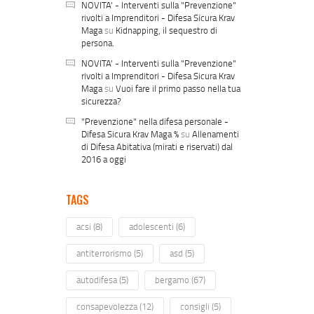
NOVITA' - Interventi sulla "Prevenzione"
rivolti a Imprenditori - Difesa Sicura Krav
Maga
su
Kidnapping, il sequestro di
persona.
NOVITA' - Interventi sulla "Prevenzione"
rivolti a Imprenditori - Difesa Sicura Krav
Maga
su
Vuoi fare il primo passo nella tua
sicurezza?
"Prevenzione" nella difesa personale -
Difesa Sicura Krav Maga %
su
Allenamenti
di Difesa Abitativa (mirati e riservati) dal
2016 a oggi
TAGS
acsi
(8)
adolescenti
(6)
antiterrorismo
(5)
asd
(5)
autodifesa
(5)
bergamo
(67)
consapevolezza
(12)
consigli
(5)