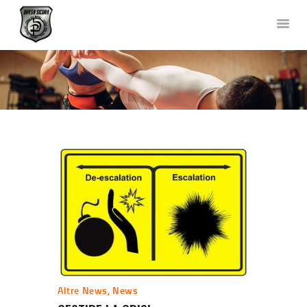
DIFESA SICURA KRAV MAGA
Corsi di Difesa Personale a Bergamo
HOME
CHI SIAMO
CORSI
NEWS
FOTO E VIDEO
TEAM
COLLABORAZIONI
DOVE SIAMO
CONTATTACI
Altre News
,
News