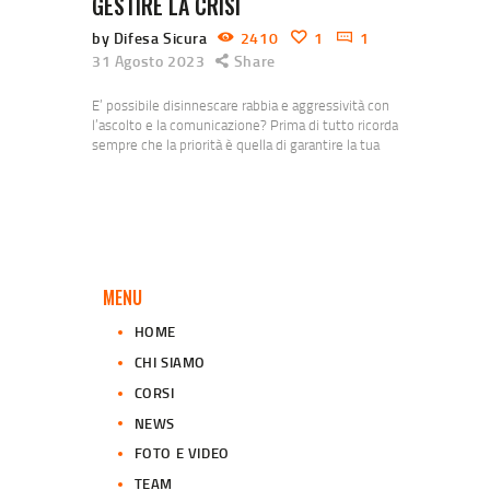
GESTIRE LA CRISI
by Difesa Sicura
2410
1
1
31 Agosto 2023
Share
E’ possibile disinnescare rabbia e aggressività con
l’ascolto e la comunicazione? Prima di tutto ricorda
sempre che la priorità è quella di garantire la tua
sicurezza. Manteniamo le distanze di sicurezza e
siamo sempre consapevoli dei nostri limiti.
L’utilizzo della parola e altre forme di
comunicazione possono servire per stabilizzare un
soggetto alterato nei primi istanti e per ridurre
l’intensità…
MENU
HOME
CHI SIAMO
CORSI
NEWS
FOTO E VIDEO
TEAM