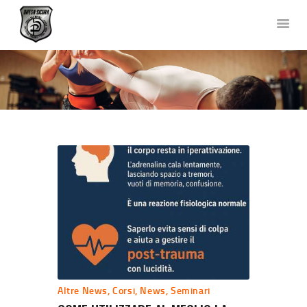
DIFESA SICURA KRAV MAGA
Corsi di Difesa Personale a Bergamo
HOME
CHI SIAMO
CORSI
NEWS
FOTO E VIDEO
TEAM
COLLABORAZIONI
DOVE SIAMO
CONTATTACI
Altre News
,
Corsi
,
News
,
Seminari