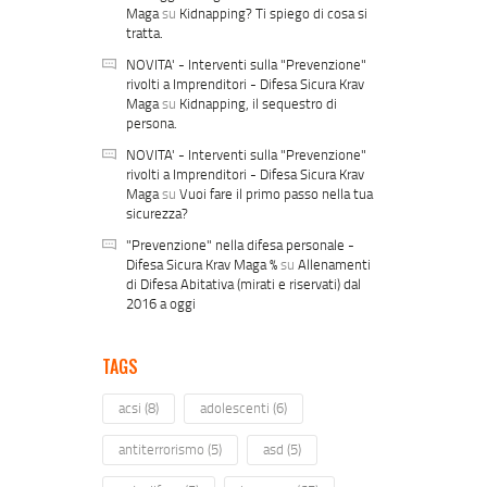
Maga
su
Kidnapping? Ti spiego di cosa si
tratta.
NOVITA' - Interventi sulla "Prevenzione"
rivolti a Imprenditori - Difesa Sicura Krav
Maga
su
Kidnapping, il sequestro di
persona.
NOVITA' - Interventi sulla "Prevenzione"
rivolti a Imprenditori - Difesa Sicura Krav
Maga
su
Vuoi fare il primo passo nella tua
sicurezza?
"Prevenzione" nella difesa personale -
Difesa Sicura Krav Maga %
su
Allenamenti
di Difesa Abitativa (mirati e riservati) dal
2016 a oggi
TAGS
acsi
(8)
adolescenti
(6)
antiterrorismo
(5)
asd
(5)