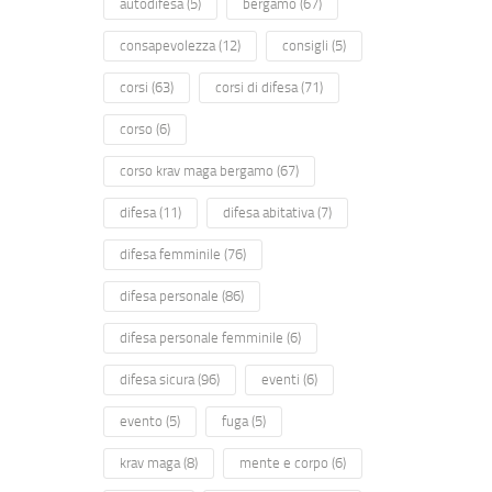
autodifesa
(5)
bergamo
(67)
consapevolezza
(12)
consigli
(5)
corsi
(63)
corsi di difesa
(71)
corso
(6)
corso krav maga bergamo
(67)
difesa
(11)
difesa abitativa
(7)
difesa femminile
(76)
difesa personale
(86)
difesa personale femminile
(6)
difesa sicura
(96)
eventi
(6)
evento
(5)
fuga
(5)
krav maga
(8)
mente e corpo
(6)