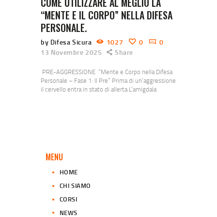
COME UTILIZZARE AL MEGLIO LA
“MENTE E IL CORPO” NELLA DIFESA
PERSONALE.
by Difesa Sicura
1027
0
0
13 Novembre 2025
Share
PRE-AGGRESSIONE “Mente e Corpo nella Difesa
Personale – Fase 1: Il Pre” Prima di un’aggressione
il cervello entra in stato di allerta.L’amigdala
percepisce il pericolo anche prima che tu lo
razionalizzi.Il battito accelera, la vista si restringe, i
muscoli si preparano.È il sistema simpatico che
attiva la sopravvivenza.Allenarsi significa imparare
a riconoscere questi segnali, gestirli e non farsi
dominare dalla…
MENU
HOME
CHI SIAMO
CORSI
NEWS