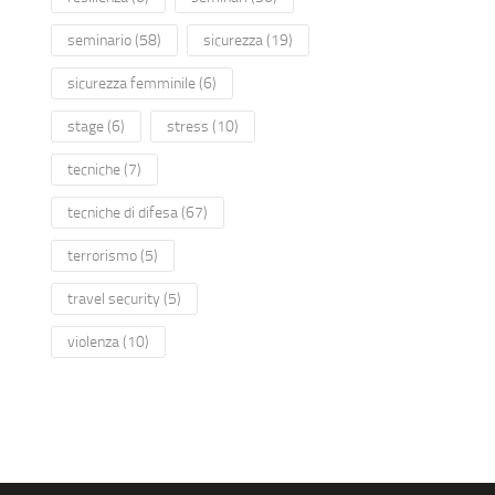
seminario
(58)
sicurezza
(19)
sicurezza femminile
(6)
stage
(6)
stress
(10)
tecniche
(7)
tecniche di difesa
(67)
terrorismo
(5)
travel security
(5)
violenza
(10)