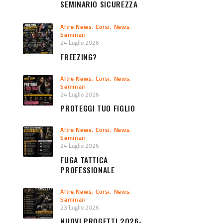
SEMINARIO SICUREZZA
URBANA 2026
Altre News
,
Corsi
,
News
,
Seminari
24 Luglio 2026
FREEZING?
Altre News
,
Corsi
,
News
,
Seminari
24 Luglio 2026
PROTEGGI TUO FIGLIO
Altre News
,
Corsi
,
News
,
Seminari
24 Luglio 2026
FUGA TATTICA
PROFESSIONALE
Altre News
,
Corsi
,
News
,
Seminari
23 Luglio 2026
NUOVI PROGETTI 2026-