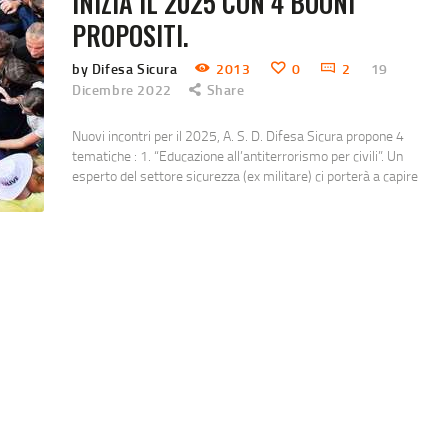
INIZIA IL 2025 CON 4 BUONI
PROPOSITI.
by Difesa Sicura
2013
0
2
19
Dicembre 2022
Share
Nuovi incontri per il 2025, A. S. D. Difesa Sicura propone 4
tematiche : 1. “Educazione all’antiterrorismo per civili”. Un
esperto del settore sicurezza (ex militare) ci porterà a capire
quali sono i primi passi da fare in una difesa preventiva e
insieme simuleremo la gestione dell’evento in emergenza.
(https://www.difesa-sicura.it/ancora-decapitazioni…/) 2.
“L’istinto di proteggere”. Proteggere una persona a noi cara…