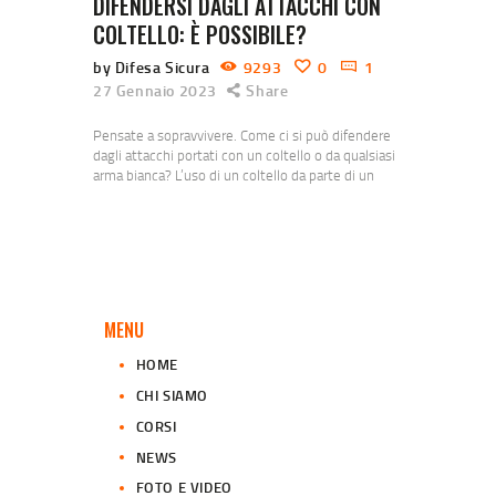
DIFENDERSI DAGLI ATTACCHI CON
COLTELLO: È POSSIBILE?
by Difesa Sicura
9293
0
1
27 Gennaio 2023
Share
Pensate a sopravvivere. Come ci si può difendere
dagli attacchi portati con un coltello o da qualsiasi
arma bianca? L’uso di un coltello da parte di un
eventuale malintenzionato è molto frequente nel
caso delle aggressioni a scopo di rapina. Appare
chiaro a chiunque, fosse anche solo per atavico
istinto, che l’aggressione con un coltello possa
risultare in conseguenze davvero…
MENU
HOME
CHI SIAMO
CORSI
NEWS
FOTO E VIDEO