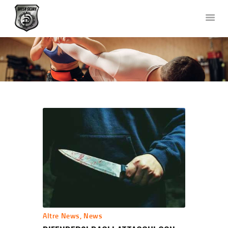
DIFESA SICURA KRAV MAGA
Corsi di Difesa Personale a Bergamo
HOME
CHI SIAMO
CORSI
NEWS
FOTO E VIDEO
TEAM
COLLABORAZIONI
DOVE SIAMO
CONTATTACI
Altre News
,
News