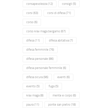
consapevolezza
(12)
consigli
(5)
corsi
(63)
corsi di difesa
(71)
corso
(6)
corso krav maga bergamo
(67)
difesa
(11)
difesa abitativa
(7)
difesa femminile
(76)
difesa personale
(86)
difesa personale femminile
(6)
difesa sicura
(96)
eventi
(6)
evento
(5)
fuga
(5)
krav maga
(8)
mente e corpo
(6)
paura
(11)
ponte san pietro
(18)