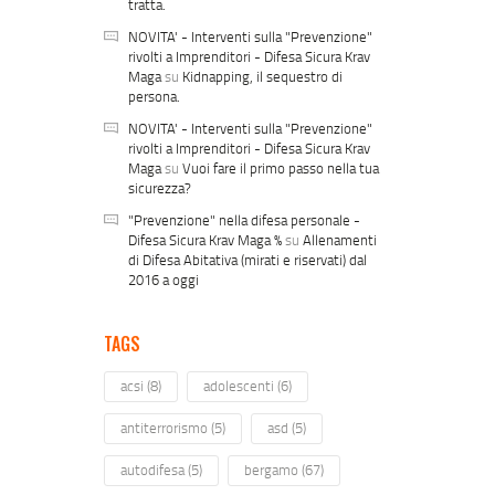
tratta.
NOVITA' - Interventi sulla "Prevenzione"
rivolti a Imprenditori - Difesa Sicura Krav
Maga
su
Kidnapping, il sequestro di
persona.
NOVITA' - Interventi sulla "Prevenzione"
rivolti a Imprenditori - Difesa Sicura Krav
Maga
su
Vuoi fare il primo passo nella tua
sicurezza?
"Prevenzione" nella difesa personale -
Difesa Sicura Krav Maga %
su
Allenamenti
di Difesa Abitativa (mirati e riservati) dal
2016 a oggi
TAGS
acsi
(8)
adolescenti
(6)
antiterrorismo
(5)
asd
(5)
autodifesa
(5)
bergamo
(67)