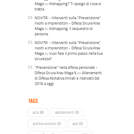
Maga
su
Kidnapping? Ti spiego di cosa si
tratta.
NOVITA' - Interventi sulla "Prevenzione"
rivolti a Imprenditori - Difesa Sicura Krav
Maga
su
Kidnapping, il sequestro di
persona.
NOVITA' - Interventi sulla "Prevenzione"
rivolti a Imprenditori - Difesa Sicura Krav
Maga
su
Vuoi fare il primo passo nella tua
sicurezza?
"Prevenzione" nella difesa personale -
Difesa Sicura Krav Maga %
su
Allenamenti
di Difesa Abitativa (mirati e riservati) dal
2016 a oggi
TAGS
acsi
(8)
adolescenti
(6)
antiterrorismo
(5)
asd
(5)