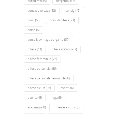
autodifesa
(5)
bergamo
(67)
consapevolezza
(12)
consigli
(5)
corsi
(63)
corsi di difesa
(71)
corso
(6)
corso krav maga bergamo
(67)
difesa
(11)
difesa abitativa
(7)
difesa femminile
(76)
difesa personale
(86)
difesa personale femminile
(6)
difesa sicura
(96)
eventi
(6)
evento
(5)
fuga
(5)
krav maga
(8)
mente e corpo
(6)