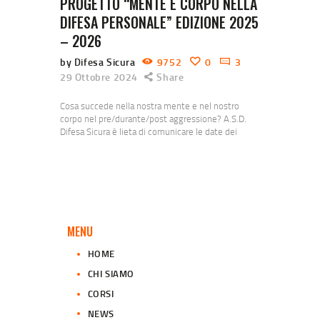
PROGETTO “MENTE E CORPO NELLA
DIFESA PERSONALE” EDIZIONE 2025
– 2026
by Difesa Sicura
9752
0
3
29 Ottobre 2024
Share
Cosa succede nella nostra mente e nel nostro
corpo nel pre/durante/post aggressione? A.S.D.
Difesa Sicura è lieta di comunicare le date dei
nuovi incontri 2025-2026. Cosa succede nella
nostra mente e nel nostro corpo nel
pre/durante/post aggressione? Vieni a scoprirlo
con gli Istruttori di difesa personale e con la
Dott.ssa Federica Gueli (Psicologa specializzata nel
trattamento del trauma). Guarda i…
MENU
HOME
CHI SIAMO
CORSI
NEWS