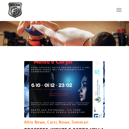
DIFESA SICURA KRAV MAGA
Corsi di Difesa Personale a Bergamo
HOME
CHI SIAMO
CORSI
NEWS
FOTO E VIDEO
TEAM
COLLABORAZIONI
DOVE SIAMO
CONTATTACI
Altre News
,
Corsi
,
News
,
Seminari