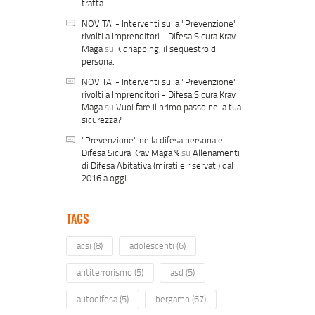
tratta.
NOVITA' - Interventi sulla "Prevenzione"
rivolti a Imprenditori - Difesa Sicura Krav
Maga
su
Kidnapping, il sequestro di
persona.
NOVITA' - Interventi sulla "Prevenzione"
rivolti a Imprenditori - Difesa Sicura Krav
Maga
su
Vuoi fare il primo passo nella tua
sicurezza?
"Prevenzione" nella difesa personale -
Difesa Sicura Krav Maga %
su
Allenamenti
di Difesa Abitativa (mirati e riservati) dal
2016 a oggi
TAGS
acsi
(8)
adolescenti
(6)
antiterrorismo
(5)
asd
(5)
autodifesa
(5)
bergamo
(67)