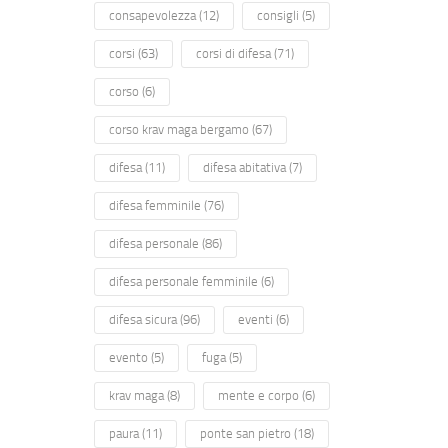
consapevolezza
(12)
consigli
(5)
corsi
(63)
corsi di difesa
(71)
corso
(6)
corso krav maga bergamo
(67)
difesa
(11)
difesa abitativa
(7)
difesa femminile
(76)
difesa personale
(86)
difesa personale femminile
(6)
difesa sicura
(96)
eventi
(6)
evento
(5)
fuga
(5)
krav maga
(8)
mente e corpo
(6)
paura
(11)
ponte san pietro
(18)