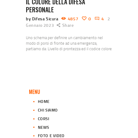
IL COLORE DELLA DIFESA
PERSONALE
by Difesa Sicura
4857
0
4
2
Gennaio 2023
Share
Uno schema per definire un cambiamento nel
modo di porsi di fronte ad una emergenza,
partiamo da: Livello di prontezza ed il codice colore
di Cooper. Jeff Cooper è considerato il padre delle
tecniche di tiro moderne, il codice schematizza gli
stati mentali e gli atteggiamenti che portano un
individuo ad affrontare un potenziale pericolo, dal
quale potrebbe necessariamente difendersi.…
MENU
HOME
CHI SIAMO
CORSI
NEWS
FOTO E VIDEO