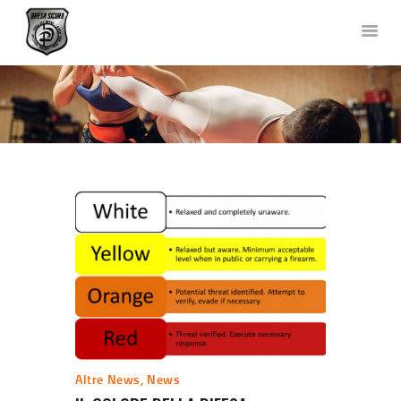
DIFESA SICURA KRAV MAGA
Corsi di Difesa Personale a Bergamo
HOME
CHI SIAMO
CORSI
NEWS
FOTO E VIDEO
TEAM
COLLABORAZIONI
DOVE SIAMO
CONTATTACI
Altre News
,
News