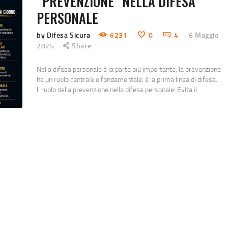
“PREVENZIONE” NELLA DIFESA
PERSONALE
by Difesa Sicura
6231
0
4
6 Maggio
2025
Share
Nella difesa personale è la parte più importante, la prevenzione
ha un ruolo centrale e fondamentale: è la prima linea di difesa.
Il ruolo della prevenzione nella difesa personale: Evita il
confronto fisicoL’obiettivo della difesa personale non è
“combattere”, ma evitare il pericolo. Prevenire significa non
trovarsi nella situazione di dover reagire fisicamente. Ti dà
tempo e vantaggioEssere consapevole dell’ambiente…