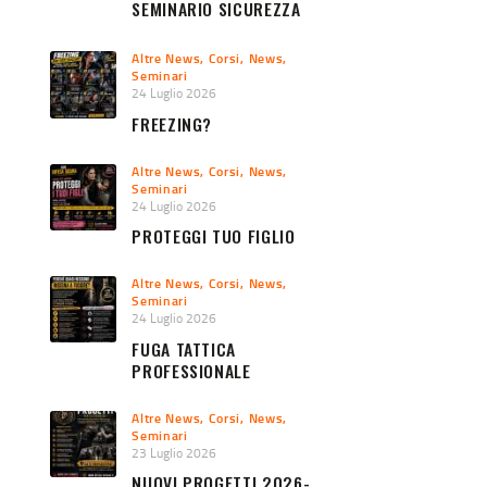
SEMINARIO SICUREZZA
URBANA 2026
Altre News
,
Corsi
,
News
,
Seminari
24 Luglio 2026
FREEZING?
Altre News
,
Corsi
,
News
,
Seminari
24 Luglio 2026
PROTEGGI TUO FIGLIO
Altre News
,
Corsi
,
News
,
Seminari
24 Luglio 2026
FUGA TATTICA
PROFESSIONALE
Altre News
,
Corsi
,
News
,
Seminari
23 Luglio 2026
NUOVI PROGETTI 2026-