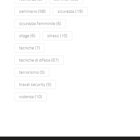
seminario
(58)
sicurezza
(19)
sicurezza femminile
(6)
stage
(6)
stress
(10)
tecniche
(7)
tecniche di difesa
(67)
terrorismo
(5)
travel security
(5)
violenza
(10)