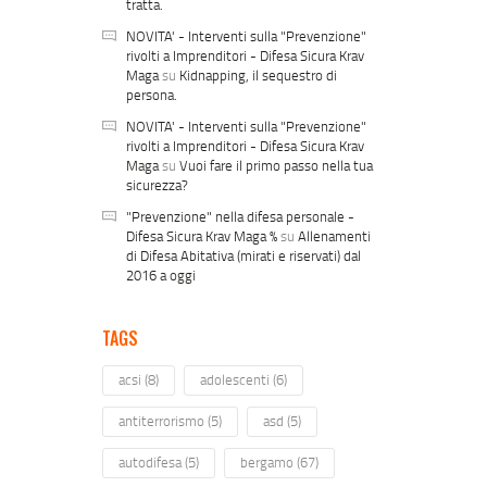
tratta.
NOVITA' - Interventi sulla "Prevenzione"
rivolti a Imprenditori - Difesa Sicura Krav
Maga
su
Kidnapping, il sequestro di
persona.
NOVITA' - Interventi sulla "Prevenzione"
rivolti a Imprenditori - Difesa Sicura Krav
Maga
su
Vuoi fare il primo passo nella tua
sicurezza?
"Prevenzione" nella difesa personale -
Difesa Sicura Krav Maga %
su
Allenamenti
di Difesa Abitativa (mirati e riservati) dal
2016 a oggi
TAGS
acsi
(8)
adolescenti
(6)
antiterrorismo
(5)
asd
(5)
autodifesa
(5)
bergamo
(67)