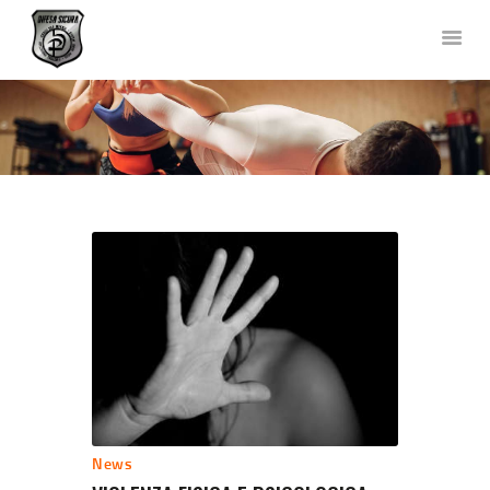
DIFESA SICURA KRAV MAGA
Corsi di Difesa Personale a Bergamo
HOME
CHI SIAMO
CORSI
NEWS
FOTO E VIDEO
TEAM
COLLABORAZIONI
DOVE SIAMO
CONTATTACI
News