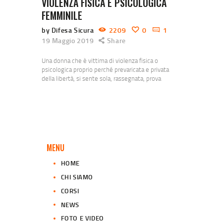
VIOLENZA FISICA E PSICOLOGICA
FEMMINILE
by Difesa Sicura
2209
0
1
19 Maggio 2019
Share
Una donna che è vittima di violenza fisica o
psicologica proprio perché prevaricata e privata
della libertà, si sente sola, rassegnata, prova
vergogna, ha paura di ritorsioni, teme di non
essere creduta e si crede colpevole. In questo
momento è molto difficile risalire e bisogna essere
consapevoli che non è sufficiente agire solo
quando il reato si è consumato. L’autovalutazione…
MENU
HOME
CHI SIAMO
CORSI
NEWS
FOTO E VIDEO