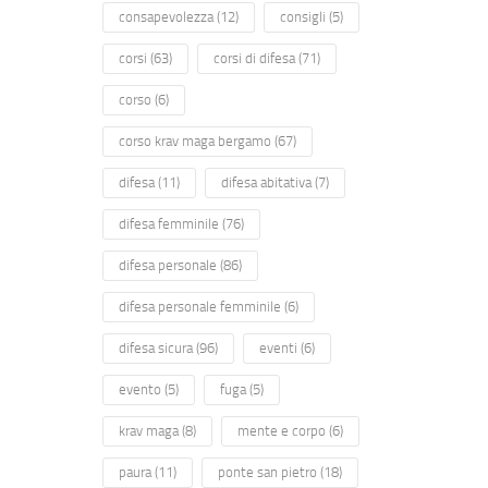
consapevolezza
(12)
consigli
(5)
corsi
(63)
corsi di difesa
(71)
corso
(6)
corso krav maga bergamo
(67)
difesa
(11)
difesa abitativa
(7)
difesa femminile
(76)
difesa personale
(86)
difesa personale femminile
(6)
difesa sicura
(96)
eventi
(6)
evento
(5)
fuga
(5)
krav maga
(8)
mente e corpo
(6)
paura
(11)
ponte san pietro
(18)