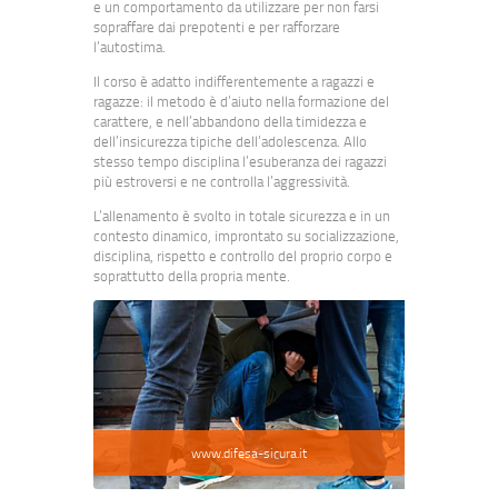
e un comportamento da utilizzare per non farsi
sopraffare dai prepotenti e per rafforzare
l’autostima.
Il corso è adatto indifferentemente a ragazzi e
ragazze: il metodo è d’aiuto nella formazione del
carattere, e nell’abbandono della timidezza e
dell’insicurezza tipiche dell’adolescenza. Allo
stesso tempo disciplina l’esuberanza dei ragazzi
più estroversi e ne controlla l’aggressività.
L’allenamento è svolto in totale sicurezza e in un
contesto dinamico, improntato su socializzazione,
disciplina, rispetto e controllo del proprio corpo e
soprattutto della propria mente.
www.difesa-sicura.it