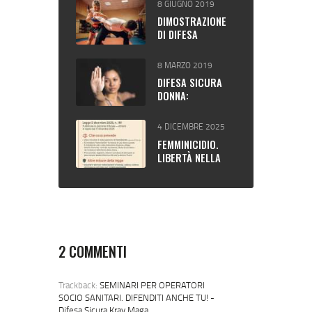
8 GIUGNO 2019
PERSONALE (ANNO
DIMOSTRAZIONE
2016)
DI DIFESA
PERSONALE A
BERGAMO
8 MARZO 2019
(AMBIVERE)
DIFESA SICURA
DONNA:
PRESENTAZIONE
DEL CORSO
4 DICEMBRE 2025
FEMMINICIDIO.
LIBERTÀ NELLA
CONSAPEVOLEZZA
2 COMMENTI
Trackback:
SEMINARI PER OPERATORI
SOCIO SANITARI. DIFENDITI ANCHE TU! -
Difesa Sicura Krav Maga