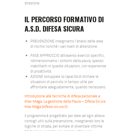
direzione.
IL PERCORSO FORMATIVO DI
A.S.D. DIFESA SICURA
PREVENZIONE insegniamo l’analisi delle aree
di rischio nonché i vari livelli di attenzione.
FASE APPROCCIO attraverso esercizi specifici,
ridimensioniamo i sintomi della paura, spesso
inabilitanti in queste situazioni, con esperienze
di proattività.
AZIONE sviluppare la capacità di stimare le
situazioni di pericolo in tempo utile per
affrontarle adeguatamente, quando necessario.
Introduzione alle tecniche di difesa personale e
Krav-Maga: La gestione della Paura – Difesa Sicura
Krav Maga (difesa-sicura.it)
Il programma è progettato per dare ad ogni allievo
consigli utili sulla prevenzione, insegnando loro le
logiche di strada, per evitare di diventare vittime.