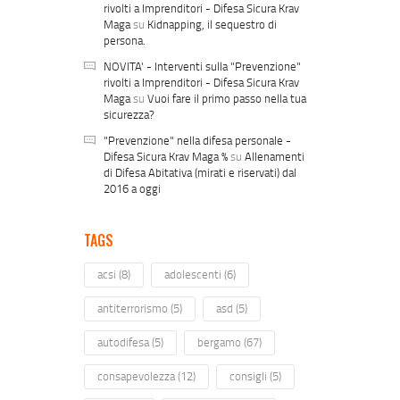
rivolti a Imprenditori - Difesa Sicura Krav
Maga
su
Kidnapping, il sequestro di
persona.
NOVITA' - Interventi sulla "Prevenzione"
rivolti a Imprenditori - Difesa Sicura Krav
Maga
su
Vuoi fare il primo passo nella tua
sicurezza?
"Prevenzione" nella difesa personale -
Difesa Sicura Krav Maga %
su
Allenamenti
di Difesa Abitativa (mirati e riservati) dal
2016 a oggi
TAGS
acsi
(8)
adolescenti
(6)
antiterrorismo
(5)
asd
(5)
autodifesa
(5)
bergamo
(67)
consapevolezza
(12)
consigli
(5)