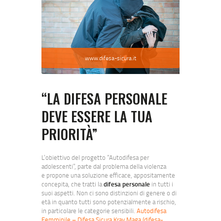
www.difesa-sicura.it
“LA DIFESA PERSONALE
DEVE ESSERE LA TUA
PRIORITÀ”
L’obiettivo del progetto “Autodifesa per
adolescenti”, parte dal problema della violenza
e propone una soluzione efficace, appositamente
concepita, che tratti la
difesa personale
in tutti i
suoi aspetti. Non ci sono distinzioni di genere o di
età in quanto tutti sono potenzialmente a rischio,
in particolare le categorie sensibili.
Autodifesa
Femminile – Difesa Sicura Krav Maga (difesa-