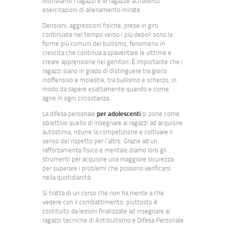
Motiviamo i ragazzi e le ragazze attraverso
esercitazioni di allenamento mirate.
Derisioni, aggressioni fisiche, prese in giro
continuate nel tempo verso i più deboli sono le
forme più comuni del bullismo, fenomeno in
crescita che continua a spaventare le vittime e
creare apprensione nei genitori. È importante che i
ragazzi siano in grado di distinguere tra gioco
inoffensivo e molestie, tra bullismo e scherzo, in
modo da sapere esattamente quando e come
agire in ogni circostanza.
La difesa personale
per adolescenti
si pone come
obiettivo quello di insegnare ai ragazzi ad acquisire
autostima, ridurre la competizione e coltivare il
senso del rispetto per l’altro. Grazie ad un
rafforzamento fisico e mentale diamo loro gli
strumenti per acquisire una maggiore sicurezza
per superare i problemi che possono verificarsi
nella quotidianità.
Si tratta di un corso che non ha niente a che
vedere con il combattimento: piuttosto è
costituito da lezioni finalizzate ad insegnare ai
ragazzi tecniche di Antibullismo e Difesa Personale