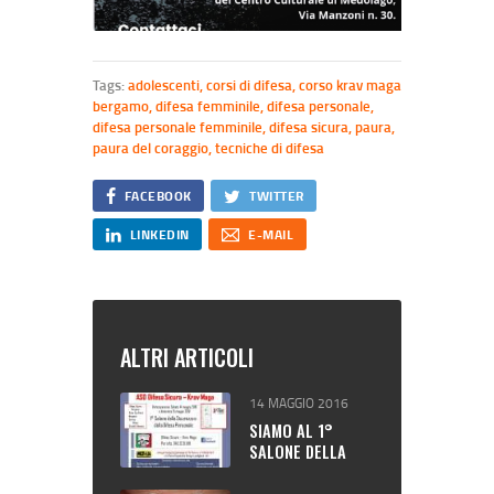
Tags:
adolescenti
,
corsi di difesa
,
corso krav maga
bergamo
,
difesa femminile
,
difesa personale
,
difesa personale femminile
,
difesa sicura
,
paura
,
paura del coraggio
,
tecniche di difesa
FACEBOOK
TWITTER
LINKEDIN
E-MAIL
ALTRI ARTICOLI
14 MAGGIO 2016
SIAMO AL 1°
SALONE DELLA
SICUREZZA E
DELLA DIFESA