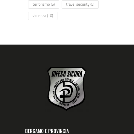
terrorismo
(5)
travel security
(5)
violenza
(10)
BERGAMO E PROVINCIA