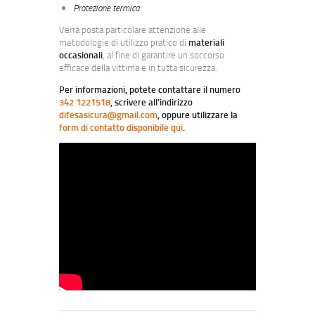
Protezione termica
Verrà posta particolare attenzione alle
metodologie di utilizzo pratico di
materiali
occasionali
, al fine di garantire un soccorso
efficace della vittima e in tutta sicurezza.
Per informazioni, potete contattare il numero
342 1221518
, scrivere all’indirizzo
difesasicura@gmail.com
, oppure utilizzare la
form di contatto disponibile qui
.