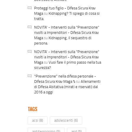
Proteggi tuo figlio - Difesa Sicura Krav
Maga
su
Kidnapping? Ti spiego di cosa si
tratta.
NOVITA' - Interventi sulla "Prevenzione"
rivolti a Imprenditori - Difesa Sicura Krav
Maga
su
Kidnapping, il sequestro di
persona.
NOVITA' - Interventi sulla "Prevenzione"
rivolti a Imprenditori - Difesa Sicura Krav
Maga
su
Vuoi fare il primo passo nella tua
sicurezza?
"Prevenzione" nella difesa personale -
Difesa Sicura Krav Maga %
su
Allenamenti
di Difesa Abitativa (mirati e riservati) dal
2016 a oggi
TAGS
acsi
(8)
adolescenti
(6)
antiterrorismo
(5)
asd
(5)