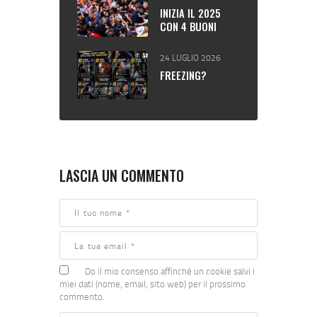
INIZIA IL 2025
CON 4 BUONI
PROPOSITI.
24 LUGLIO 2026
FREEZING?
LASCIA UN COMMENTO
Do il mio consenso affinché un cookie salvi i
miei dati (nome, email, sito web) per il prossimo
commento.