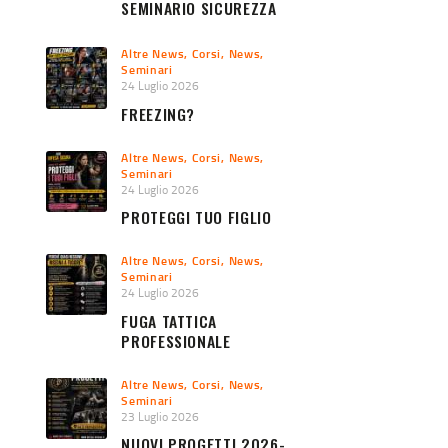
SEMINARIO SICUREZZA
URBANA 2026
Altre News
,
Corsi
,
News
,
Seminari
24 Luglio 2026
FREEZING?
Altre News
,
Corsi
,
News
,
Seminari
24 Luglio 2026
PROTEGGI TUO FIGLIO
Altre News
,
Corsi
,
News
,
Seminari
24 Luglio 2026
FUGA TATTICA
PROFESSIONALE
Altre News
,
Corsi
,
News
,
Seminari
23 Luglio 2026
NUOVI PROGETTI 2026-