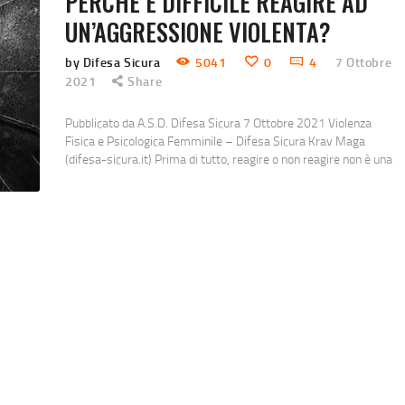
PERCHÉ È DIFFICILE REAGIRE AD
UN’AGGRESSIONE VIOLENTA?
by Difesa Sicura
5041
0
4
7 Ottobre
2021
Share
Pubblicato da A.S.D. Difesa Sicura 7 Ottobre 2021 Violenza
Fisica e Psicologica Femminile – Difesa Sicura Krav Maga
(difesa-sicura.it) Prima di tutto, reagire o non reagire non è una
scelta, le persone che hanno subito molestie spesso sentono
in qualche modo di non aver fatto abbastanza per impedirlo;
come se avessero “scelto” di non reagire. Quello che
cerchiamo sempre di…