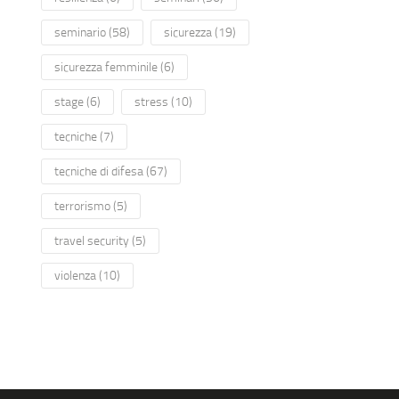
seminario
(58)
sicurezza
(19)
sicurezza femminile
(6)
stage
(6)
stress
(10)
tecniche
(7)
tecniche di difesa
(67)
terrorismo
(5)
travel security
(5)
violenza
(10)