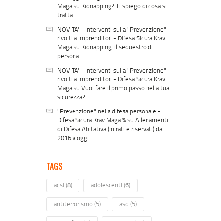
Maga
su
Kidnapping? Ti spiego di cosa si
tratta.
NOVITA' - Interventi sulla "Prevenzione"
rivolti a Imprenditori - Difesa Sicura Krav
Maga
su
Kidnapping, il sequestro di
persona.
NOVITA' - Interventi sulla "Prevenzione"
rivolti a Imprenditori - Difesa Sicura Krav
Maga
su
Vuoi fare il primo passo nella tua
sicurezza?
"Prevenzione" nella difesa personale -
Difesa Sicura Krav Maga %
su
Allenamenti
di Difesa Abitativa (mirati e riservati) dal
2016 a oggi
TAGS
acsi
(8)
adolescenti
(6)
antiterrorismo
(5)
asd
(5)