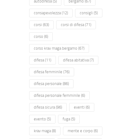
autodifesa
(5)
bergamo
(67)
consapevolezza
(12)
consigli
(5)
corsi
(63)
corsi di difesa
(71)
corso
(6)
corso krav maga bergamo
(67)
difesa
(11)
difesa abitativa
(7)
difesa femminile
(76)
difesa personale
(86)
difesa personale femminile
(6)
difesa sicura
(96)
eventi
(6)
evento
(5)
fuga
(5)
krav maga
(8)
mente e corpo
(6)