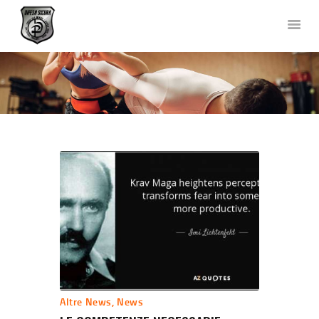
DIFESA SICURA KRAV MAGA
Corsi di Difesa Personale a Bergamo
HOME
CHI SIAMO
CORSI
NEWS
FOTO E VIDEO
TEAM
COLLABORAZIONI
DOVE SIAMO
CONTATTACI
Altre News
,
News