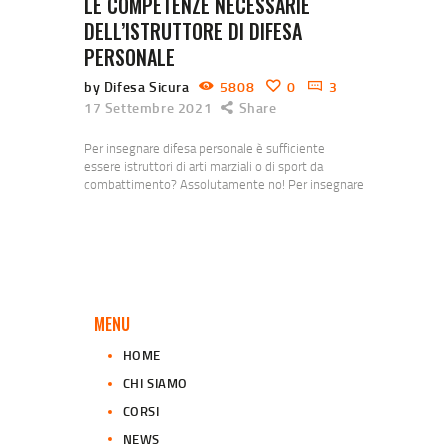
LE COMPETENZE NECESSARIE
DELL’ISTRUTTORE DI DIFESA
PERSONALE
by Difesa Sicura
5808
0
3
17 Settembre 2021
Share
Per insegnare difesa personale è sufficiente
essere istruttori di arti marziali o di sport da
combattimento? Assolutamente no! Per insegnare
autodifesa è necessaria una conoscenza
trasversale di più discipline sinergiche. Scienze del
comportamento: possedere una conoscenza di
base di questa materia è fondamentale, se non
conoscete i segnali o meglio gli indicatori di un
possibile attacco, come potete riconoscere e
quindi…
MENU
HOME
CHI SIAMO
CORSI
NEWS