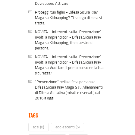
Dovrebbero Attivare
Proteggi tuo figlio - Difesa Sicura Krav
Maga
su
Kidnapping? Ti spiego di cosa si
tratta.
NOVITA' - Interventi sulla "Prevenzione"
rivolti a Imprenditori - Difesa Sicura Krav
Maga
su
Kidnapping, il sequestro di
persona.
NOVITA' - Interventi sulla "Prevenzione"
rivolti a Imprenditori - Difesa Sicura Krav
Maga
su
Vuoi fare il primo passo nella tua
sicurezza?
"Prevenzione" nella difesa personale -
Difesa Sicura Krav Maga %
su
Allenamenti
di Difesa Abitativa (mirati e riservati) dal
2016 a oggi
TAGS
acsi
(8)
adolescenti
(6)