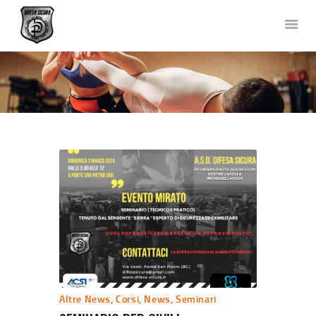
DIFESA SICURA KRAV MAGA
Corsi di Difesa Personale a Bergamo
HOME
CHI SIAMO
CORSI
NEWS
FOTO E VIDEO
TEAM
COLLABORAZIONI
DOVE SIAMO
CONTATTACI
Altre News
,
Corsi
,
News
,
Seminari