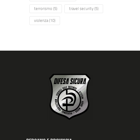
terrorismo
(5)
travel security
(5)
violenza
(10)