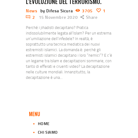
L’EVOLUZIONE DEL TERRORISMO.
News
by Difesa Sicura
3705
1
2
15 Novembre 2020
Share
Perché i jihadisti decapitano? Pratica
indissolubilmente legata all’Islam? Per un estrema
un’umiliazione dell’infedele? In realtà, è
soprattutto una tecnica mediatica dei nuovi
estremisti islamici. La domanda è: perché gli
estremisti islamici decapitano i loro “nemici”? E c’è
un legame tra Islam e decapitazioni sommarie, con
tanto di efferati e cruenti video? La decapitazione
nelle culture mondiali. Innanzitutto, la
decapitazione è una…
MENU
HOME
CHI SIAMO