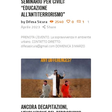
SEMINARIO PER CIVILI:
“EDUCAZIONE
ALL’ANTITERRORISMO”
by Difesa Sicura
2540
0
1
1
Aprile 2023
Share
PRENOTA L’EVENTO. La sopravvivenza in ambiente
urbano. CONTATTO DIRETTO:
difesasicura@gmail.com DOMENICA 3 MARZO
2024 ORE 9.00 Iscriviti subito. Seminario riservato
ai civili. Seminario sull’educazione
all’antiterrorismo – 15 Aprile 2023 – Difesa Sicura
Krav Maga (difesa-sicura.it) Abbiamo un idea di
cosa fare o non fare in caso di attentato? Cosa fare
in caso di attentato o evento traumatico violento
– Difesa…
ANCORA DECAPITAZIONI,