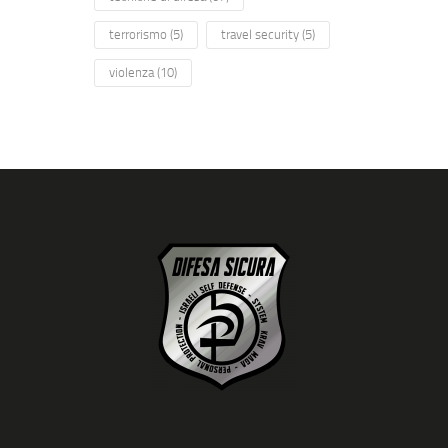
terrorismo
(5)
travel security
(5)
violenza
(10)