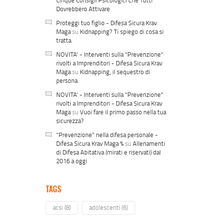
Dovrebbero Attivare
Proteggi tuo figlio - Difesa Sicura Krav
Maga
su
Kidnapping? Ti spiego di cosa si
tratta.
NOVITA' - Interventi sulla "Prevenzione"
rivolti a Imprenditori - Difesa Sicura Krav
Maga
su
Kidnapping, il sequestro di
persona.
NOVITA' - Interventi sulla "Prevenzione"
rivolti a Imprenditori - Difesa Sicura Krav
Maga
su
Vuoi fare il primo passo nella tua
sicurezza?
"Prevenzione" nella difesa personale -
Difesa Sicura Krav Maga %
su
Allenamenti
di Difesa Abitativa (mirati e riservati) dal
2016 a oggi
TAGS
acsi
(8)
adolescenti
(6)