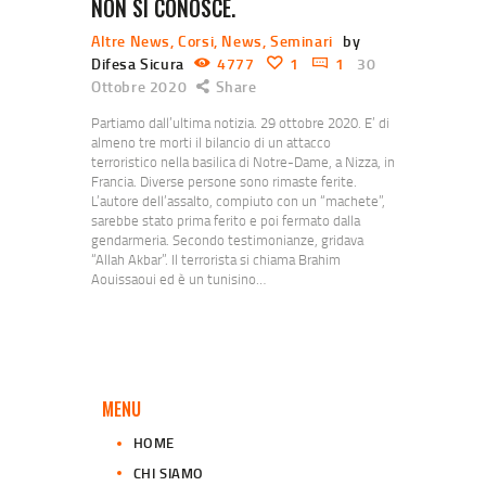
NON SI CONOSCE.
Altre News
,
Corsi
,
News
,
Seminari
by
Difesa Sicura
4777
1
1
30
Ottobre 2020
Share
Partiamo dall’ultima notizia. 29 ottobre 2020. E’ di
almeno tre morti il bilancio di un attacco
terroristico nella basilica di Notre-Dame, a Nizza, in
Francia. Diverse persone sono rimaste ferite.
L’autore dell’assalto, compiuto con un “machete”,
sarebbe stato prima ferito e poi fermato dalla
gendarmeria. Secondo testimonianze, gridava
“Allah Akbar”. Il terrorista si chiama Brahim
Aouissaoui ed è un tunisino…
MENU
HOME
CHI SIAMO