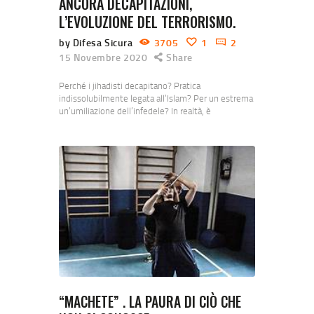
ANCORA DECAPITAZIONI,
L’EVOLUZIONE DEL TERRORISMO.
by Difesa Sicura
3705
1
2
15 Novembre 2020
Share
Perché i jihadisti decapitano? Pratica
indissolubilmente legata all’Islam? Per un estrema
un’umiliazione dell’infedele? In realtà, è
soprattutto una tecnica mediatica dei nuovi
estremisti islamici. La domanda è: perché gli
estremisti islamici decapitano i loro “nemici”? E c’è
un legame tra Islam e decapitazioni sommarie, con
tanto di efferati e cruenti video? La decapitazione
nelle culture mondiali. Innanzitutto, la
decapitazione è una…
“MACHETE” . LA PAURA DI CIÒ CHE