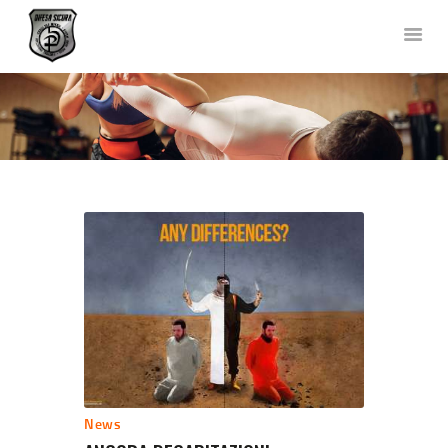
DIFESA SICURA KRAV MAGA
Corsi di Difesa Personale a Bergamo
HOME
CHI SIAMO
CORSI
NEWS
FOTO E VIDEO
TEAM
COLLABORAZIONI
DOVE SIAMO
CONTATTACI
News