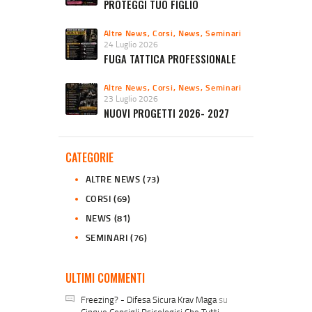
PROTEGGI TUO FIGLIO
Altre News
,
Corsi
,
News
,
Seminari
24 Luglio 2026
FUGA TATTICA PROFESSIONALE
Altre News
,
Corsi
,
News
,
Seminari
23 Luglio 2026
NUOVI PROGETTI 2026- 2027
CATEGORIE
ALTRE NEWS
(73)
CORSI
(69)
NEWS
(81)
SEMINARI
(76)
ULTIMI COMMENTI
Freezing? - Difesa Sicura Krav Maga
su
Cinque Consigli Psicologici Che Tutti