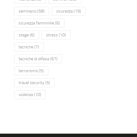
seminario
(58)
sicurezza
(19)
sicurezza femminile
(6)
stage
(6)
stress
(10)
tecniche
(7)
tecniche di difesa
(67)
terrorismo
(5)
travel security
(5)
violenza
(10)