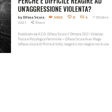
PERCHÉ È DIFFICILE REAGIRE AD
UN’AGGRESSIONE VIOLENTA?
by Difesa Sicura
5050
0
4
7 Ottobre
2021
Share
Pubblicato da A.S.D. Difesa Sicura 7 Ottobre 2021 Violenza
Fisica e Psicologica Femminile – Difesa Sicura Krav Maga
(difesa-sicura.it) Prima di tutto, reagire o non reagire non è una
scelta, le persone che hanno subito molestie spesso sentono
in qualche modo di non aver fatto abbastanza per impedirlo;
come se avessero “scelto” di non reagire. Quello che
cerchiamo sempre di…