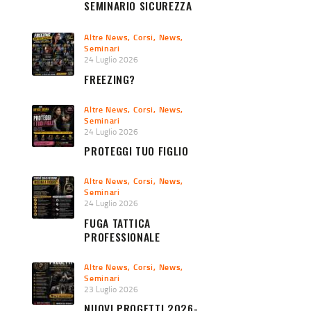
SEMINARIO SICUREZZA
URBANA 2026
Altre News
,
Corsi
,
News
,
Seminari
24 Luglio 2026
FREEZING?
Altre News
,
Corsi
,
News
,
Seminari
24 Luglio 2026
PROTEGGI TUO FIGLIO
Altre News
,
Corsi
,
News
,
Seminari
24 Luglio 2026
FUGA TATTICA
PROFESSIONALE
Altre News
,
Corsi
,
News
,
Seminari
23 Luglio 2026
NUOVI PROGETTI 2026-