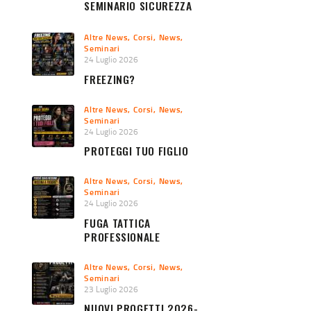
SEMINARIO SICUREZZA
URBANA 2026
Altre News
,
Corsi
,
News
,
Seminari
24 Luglio 2026
FREEZING?
Altre News
,
Corsi
,
News
,
Seminari
24 Luglio 2026
PROTEGGI TUO FIGLIO
Altre News
,
Corsi
,
News
,
Seminari
24 Luglio 2026
FUGA TATTICA
PROFESSIONALE
Altre News
,
Corsi
,
News
,
Seminari
23 Luglio 2026
NUOVI PROGETTI 2026-