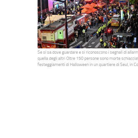
Se si sa dove guardare e si riconoscono i segnali di allar
quella degli altri Oltre 150 persone sono morte schiacciat
festeggiamenti di Halloween in un quartiere di Seul, in C