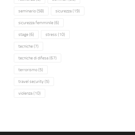
seminario
(58)
sicurezza
(19)
sicurezza femminile
(6)
stage
(6)
stress
(10)
tecniche
(7)
tecniche di difesa
(67)
terrorismo
(5)
travel security
(5)
violenza
(10)