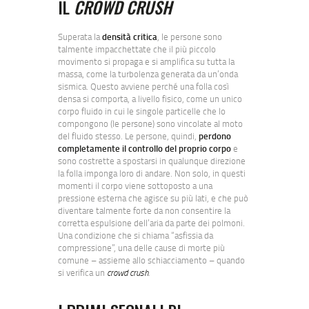
IL
CROWD CRUSH
Superata la
densità critica
, le persone sono
talmente impacchettate che il più piccolo
movimento si propaga e si amplifica su tutta la
massa, come la turbolenza generata da un’onda
sismica. Questo avviene perché una folla così
densa si comporta, a livello fisico, come un unico
corpo fluido in cui le singole particelle che lo
compongono (le persone) sono vincolate al moto
del fluido stesso. Le persone, quindi,
perdono
completamente il controllo del proprio corpo
e
sono costrette a spostarsi in qualunque direzione
la folla imponga loro di andare. Non solo, in questi
momenti il corpo viene sottoposto a una
pressione esterna che agisce su più lati, e che può
diventare talmente forte da non consentire la
corretta espulsione dell’aria da parte dei polmoni.
Una condizione che si chiama “asfissia da
compressione”, una delle cause di morte più
comune – assieme allo schiacciamento – quando
si verifica un
crowd crush
.