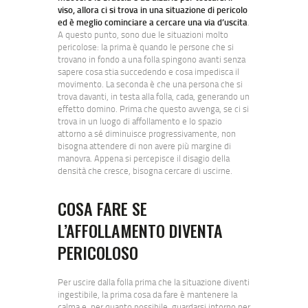
viso, allora ci si trova in una situazione di pericolo
ed è meglio cominciare a cercare una via d’uscita
.
A questo punto, sono due le situazioni molto
pericolose: la prima è quando le persone che si
trovano in fondo a una folla spingono avanti senza
sapere cosa stia succedendo e cosa impedisca il
movimento. La seconda è che una persona che si
trova davanti, in testa alla folla, cada, generando un
effetto domino. Prima che questo avvenga, se ci si
trova in un luogo di affollamento e lo spazio
attorno a sé diminuisce progressivamente, non
bisogna attendere di non avere più margine di
manovra. Appena si percepisce il disagio della
densità che cresce, bisogna cercare di uscirne.
COSA FARE SE
L’AFFOLLAMENTO DIVENTA
PERICOLOSO
Per uscire dalla folla prima che la situazione diventi
ingestibile, la prima cosa da fare è mantenere la
calma e, per quanto possibile, guardarsi intorno per