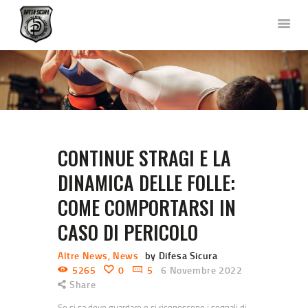
DIFESA SICURA KRAV MAGA
Corsi di Difesa Personale a Bergamo
HOME
CHI SIAMO
CORSI
CONTINUE STRAGI E LA
NEWS
FOTO E VIDEO
DINAMICA DELLE FOLLE:
TEAM
COME COMPORTARSI IN
COLLABORAZIONI
CASO DI PERICOLO
DOVE SIAMO
CONTATTACI
Altre News
,
News
by Difesa Sicura
5265
0
5
6 Novembre 2022
Share
Se si sa dove guardare e si riconoscono i segnali di