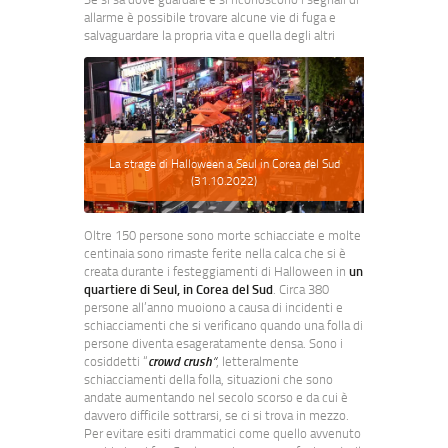
allarme è possibile trovare alcune vie di fuga e
salvaguardare la propria vita e quella degli altri
La strage di Halloween a Seul in Corea del Sud
(31.10.2022)
Oltre 150 persone sono morte schiacciate e molte
centinaia sono rimaste ferite nella calca che si è
creata durante i festeggiamenti di Halloween in
un
quartiere di Seul, in Corea del Sud
. Circa 380
persone all’anno muoiono a causa di incidenti e
schiacciamenti che si verificano quando una folla di
persone diventa esageratamente densa. Sono i
cosiddetti “
crowd crush
“
, letteralmente
schiacciamenti della folla, situazioni che sono
andate aumentando nel secolo scorso e da cui è
davvero difficile sottrarsi, se ci si trova in mezzo.
Per evitare esiti drammatici come quello avvenuto