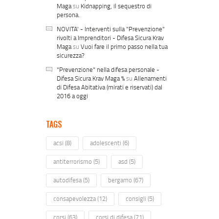
Maga
su
Kidnapping, il sequestro di
persona.
NOVITA' - Interventi sulla "Prevenzione"
rivolti a Imprenditori - Difesa Sicura Krav
Maga
su
Vuoi fare il primo passo nella tua
sicurezza?
"Prevenzione" nella difesa personale -
Difesa Sicura Krav Maga %
su
Allenamenti
di Difesa Abitativa (mirati e riservati) dal
2016 a oggi
TAGS
acsi
(8)
adolescenti
(6)
antiterrorismo
(5)
asd
(5)
autodifesa
(5)
bergamo
(67)
consapevolezza
(12)
consigli
(5)
corsi
(63)
corsi di difesa
(71)