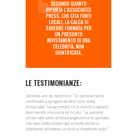
SECONDO QUANTO
RIPORTA L’ASSOCIATED
PRESS, CHE CITA FONTI
LOCALI, LA CALCA SI
SAREBBE FORMATA PER
UN PRESUNTO
AVVISTAMENTO DI UNA
CELEBRITÀ, NON
IDENTIFICATA.
LE TESTIMONIANZE:
Secondo uno dei testimoni: “Le persone hanno
continuato a spingere ed altre sono state
schiacciate”, ha raccontato chi è riuscito a salvarsi,
descrivendo una scena da incubo. “Le persone
schiacciate sotto la folla piangevano e ho pensato
che sarei stato schiacciato a morte anche io,
respirando attraverso un buco e chiedendo aiuto”.