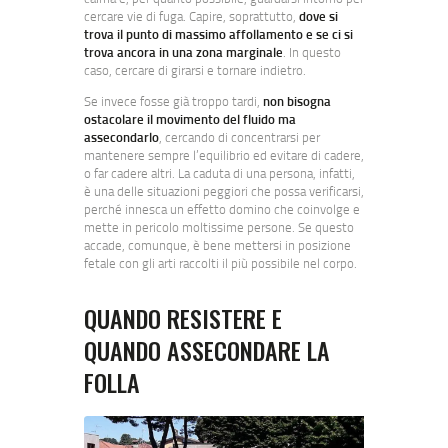
cercare vie di fuga. Capire, soprattutto,
dove si
trova il punto di massimo affollamento e se ci si
trova ancora in una zona marginale
. In questo
caso, cercare di girarsi e tornare indietro.
Se invece fosse già troppo tardi,
non bisogna
ostacolare il movimento del fluido ma
assecondarlo
, cercando di concentrarsi per
mantenere sempre l’equilibrio ed evitare di cadere,
o far cadere altri. La caduta di una persona, infatti,
è una delle situazioni peggiori che possa verificarsi,
perché innesca un effetto domino che coinvolge e
mette in pericolo moltissime persone. Se questo
accade, comunque, è bene mettersi in posizione
fetale con gli arti raccolti il più possibile nel corpo.
QUANDO RESISTERE E
QUANDO ASSECONDARE LA
FOLLA