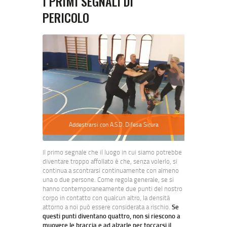
I PRIMI SEGNALI DI
PERICOLO
Addestrarsi con A.S.D. Difesa Sicura
Il primo segnale che il luogo in cui siamo potrebbe
diventare troppo affollato è che, senza volerlo, si
continua a scontrarsi continuamente con almeno
una o due persone. Come regola generale, se si
hanno contemporaneamente due punti del nostro
corpo in contatto con qualcun altro, la densità
attorno a noi può essere considerata a rischio.
Se
questi punti diventano quattro, non si riescono a
muovere le braccia e ad alzarle per toccarsi il