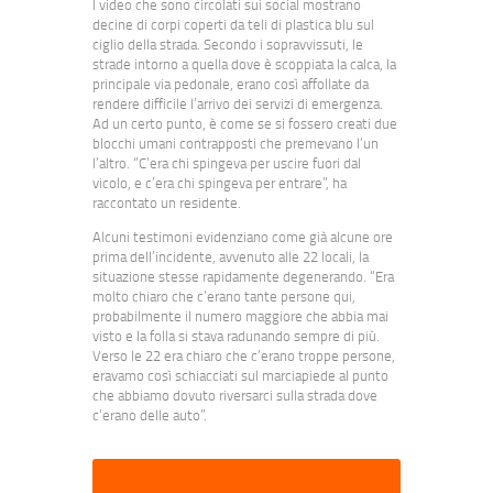
I video che sono circolati sui social mostrano
decine di corpi coperti da teli di plastica blu sul
ciglio della strada. Secondo i sopravvissuti, le
strade intorno a quella dove è scoppiata la calca, la
principale via pedonale, erano così affollate da
rendere difficile l’arrivo dei servizi di emergenza.
Ad un certo punto, è come se si fossero creati due
blocchi umani contrapposti che premevano l’un
l’altro. “C’era chi spingeva per uscire fuori dal
vicolo, e c’era chi spingeva per entrare”, ha
raccontato un residente.
Alcuni testimoni evidenziano come già alcune ore
prima dell’incidente, avvenuto alle 22 locali, la
situazione stesse rapidamente degenerando. “Era
molto chiaro che c’erano tante persone qui,
probabilmente il numero maggiore che abbia mai
visto e la folla si stava radunando sempre di più.
Verso le 22 era chiaro che c’erano troppe persone,
eravamo così schiacciati sul marciapiede al punto
che abbiamo dovuto riversarci sulla strada dove
c’erano delle auto”.