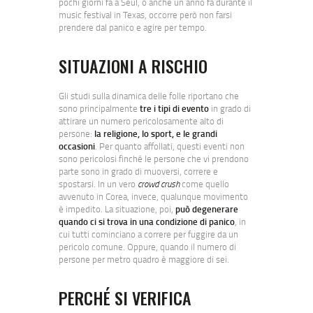
pochi giorni fa a Seul, o anche un anno fa durante il
music festival in Texas, occorre però non farsi
prendere dal panico e agire per tempo.
SITUAZIONI A RISCHIO
Gli studi sulla dinamica delle folle riportano che
sono principalmente
tre i tipi di evento
in grado di
attirare un numero pericolosamente alto di
persone:
la religione, lo sport, e le grandi
occasioni
. Per quanto affollati, questi eventi non
sono pericolosi finché le persone che vi prendono
parte sono in grado di muoversi, correre e
spostarsi. In un vero
crowd crush
come quello
avvenuto in Corea, invece, qualunque movimento
è impedito. La situazione, poi,
può degenerare
quando ci si trova in una condizione di panico
, in
cui tutti cominciano a correre per fuggire da un
pericolo comune. Oppure, quando il numero di
persone per metro quadro è maggiore di sei.
PERCHÉ SI VERIFICA