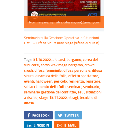
Non mancare. Iscriviti a difesasicura@gmail.com
Seminario sulla Gestione Operativa in Situazioni
Ostili – Difesa Sicura Krav Maga (difesa-sicura.it)
Tags:
31.10.2022
,
aiutarsi
,
bergamo
,
corea del
sud
,
corsi
,
corso krav maga bergamo
,
crowd
crush
,
difesa femminile
,
difesa personale
,
difesa
sicura
,
dinamica delle folle
,
effetto spettatore
,
eventi
,
halloween
,
pericolo
,
resilienza
,
resistere
,
schiacciamento della folla
,
seminari
,
seminario
,
seminario gestione del conflittio
,
seul
,
situazioni
a rischio
,
stage 13.11.2022
,
stragi
,
tecniche di
difesa
FACEBOOK
TWITTER
LINKEDIN
E-MAIL