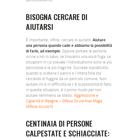
BISOGNA CERCARE DI
AIUTARSI
È importante, infine, cercare di aiutarsi.
Aiutare
una persona quando cade e abbiamo la possibilità
di farlo, ad esempio
. Oppure portare le persone
vicine a noi in salvo, se troviamo una via di fuga. Le
situazioni in cui prevale l’individualismo sono le più
pericolose e le più tragiche. Succede soprattutto
quando si scatena il panico e l’intera folla sta
cercando di fuggire da un pericolo comune. Non
aiutare chi è in difficoltà se c’è la possibilità di farlo,
in queste situazioni, è il primo modo per non
aiutare nemmeno se stessi.
Aggressione e
Capacità di Reagire – Difesa Sicura Krav Maga
(difesa-sicura.it)
CENTINAIA DI PERSONE
CALPESTATE E SCHIACCIATE: