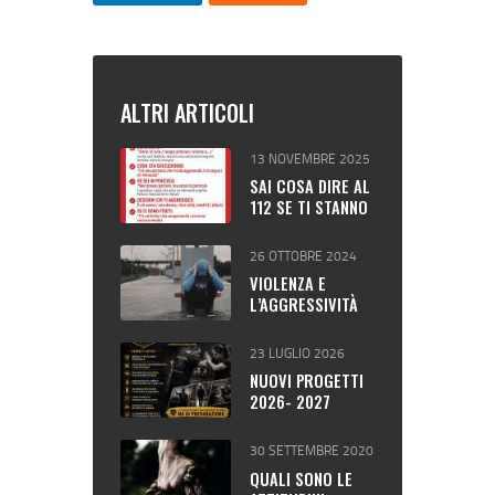
ALTRI ARTICOLI
13 NOVEMBRE 2025
SAI COSA DIRE AL
112 SE TI STANNO
AGGREDENDO?
26 OTTOBRE 2024
VIOLENZA E
L’AGGRESSIVITÀ
LE “NUOVE
MINACCE”
23 LUGLIO 2026
NUOVI PROGETTI
2026- 2027
30 SETTEMBRE 2020
QUALI SONO LE