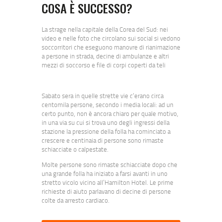
COSA È SUCCESSO?
La strage nella capitale della Corea del Sud: nei
video e nelle foto che circolano sui social si vedono
soccorritori che eseguono manovre di rianimazione
a persone in strada, decine di ambulanze e altri
mezzi di soccorso e file di corpi coperti da teli
Sabato sera in quelle strette vie c’erano circa
centomila persone, secondo i media locali: ad un
certo punto, non è ancora chiaro per quale motivo,
in una via su cui si trova uno degli ingressi della
stazione la pressione della folla ha cominciato a
crescere e centinaia di persone sono rimaste
schiacciate o calpestate.
Molte persone sono rimaste schiacciate dopo che
una grande folla ha iniziato a farsi avanti in uno
stretto vicolo vicino all’Hamilton Hotel. Le prime
richieste di aiuto parlavano di decine di persone
colte da arresto cardiaco.