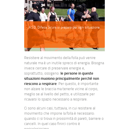
A.S.D. Difesa Sicura si prepara per ogni situazione.
https://www.difesa-sicura.it/quali-sono-le-
attitudini-fisiche-da-avere-per-rispondere-in-
maniera-adeguata-a-situazioni-di-necessita/
Resistere al movimento della folla può venire
naturale ma è un inutile spreco di energia. Bisogna
invece cercare di preservare energie e,
soprattutto, ossigeno:
le persone in queste
situazioni muoiono principalmente perché non
riescono a respirare
. Per questo, è importante
non alzare le braccia ma tenerle vicine al corpo,
meglio se al livello del petto, e utilizzarle per
ricavarsi lo spazio necessario a respirare.
Ci sono alcuni casi, tuttavia, in cui resistere al
movimento che impone la folla è necessario:
quando ci si trova in prossimità di pareti, barriere o
cancelli. In quel caso finirci contro è
pericolosissimo.