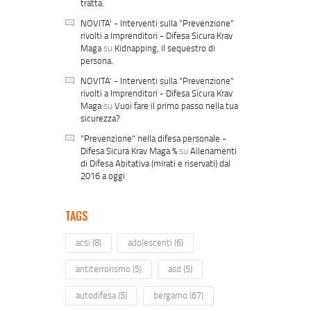
tratta.
NOVITA' - Interventi sulla "Prevenzione"
rivolti a Imprenditori - Difesa Sicura Krav
Maga
su
Kidnapping, il sequestro di
persona.
NOVITA' - Interventi sulla "Prevenzione"
rivolti a Imprenditori - Difesa Sicura Krav
Maga
su
Vuoi fare il primo passo nella tua
sicurezza?
"Prevenzione" nella difesa personale -
Difesa Sicura Krav Maga %
su
Allenamenti
di Difesa Abitativa (mirati e riservati) dal
2016 a oggi
TAGS
acsi
(8)
adolescenti
(6)
antiterrorismo
(5)
asd
(5)
autodifesa
(5)
bergamo
(67)