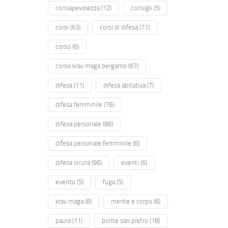
consapevolezza
(12)
consigli
(5)
corsi
(63)
corsi di difesa
(71)
corso
(6)
corso krav maga bergamo
(67)
difesa
(11)
difesa abitativa
(7)
difesa femminile
(76)
difesa personale
(86)
difesa personale femminile
(6)
difesa sicura
(96)
eventi
(6)
evento
(5)
fuga
(5)
krav maga
(8)
mente e corpo
(6)
paura
(11)
ponte san pietro
(18)