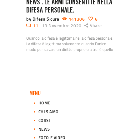
NEWS . LE ARMI CONSENTITE NELLA
DIFESA PERSONALE.
by Difesa Sicura
141306
6
11
13 Novembre 2020
Share
Quando la difesa è legittima nella difesa personale.
La difesa è legittima solamente quando l’unico
modo per salvare un diritto proprio o altrui è quello
di reagire all’aggressione. Capiamo prima di tutto
cos’è la la legittima difesa. Se ne sente
continuamente parlare. Nel 2019 il Parlamento
Italiano ha approvato, una riforma che ha rivisto la
legittima difesa domiciliare. Cerchiamo di…
MENU
HOME
CHI SIAMO
CORSI
NEWS
FOTO E VIDEO