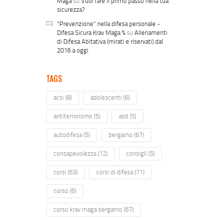
Maga
su
Vuoi fare il primo passo nella tua
sicurezza?
"Prevenzione" nella difesa personale -
Difesa Sicura Krav Maga %
su
Allenamenti
di Difesa Abitativa (mirati e riservati) dal
2016 a oggi
TAGS
acsi
(8)
adolescenti
(6)
antiterrorismo
(5)
asd
(5)
autodifesa
(5)
bergamo
(67)
consapevolezza
(12)
consigli
(5)
corsi
(63)
corsi di difesa
(71)
corso
(6)
corso krav maga bergamo
(67)