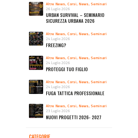
Altre News
,
Corsi
,
News
,
Seminari
26 Luglio 2026
URBAN SURVIVAL – SEMINARIO
SICUREZZA URBANA 2026
Altre News
,
Corsi
,
News
,
Seminari
24 Luglio 2026
FREEZING?
Altre News
,
Corsi
,
News
,
Seminari
24 Luglio 2026
PROTEGGI TUO FIGLIO
Altre News
,
Corsi
,
News
,
Seminari
24 Luglio 2026
FUGA TATTICA PROFESSIONALE
Altre News
,
Corsi
,
News
,
Seminari
23 Luglio 2026
NUOVI PROGETTI 2026- 2027
CATEGORIE