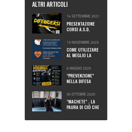
ALTRI ARTICOLI
14 SETTEMBRE 2021
PRESENTAZIONE
CORSI A.S.D.
DIFESA SICURA
13 NOVEMBRE 2025
COME UTILIZZARE
AL MEGLIO LA
“MENTE E IL
CORPO” NELLA
6 MAGGIO 2025
DIFESA
“PREVENZIONE”
PERSONALE.
NELLA DIFESA
PERSONALE
30 OTTOBRE 2020
“MACHETE” . LA
PAURA DI CIÒ CHE
NON SI CONOSCE.