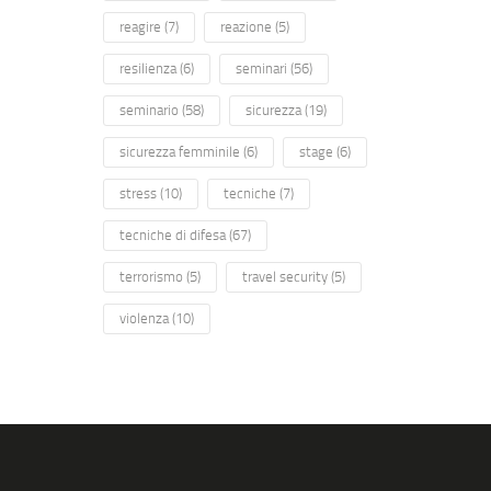
reagire
(7)
reazione
(5)
resilienza
(6)
seminari
(56)
seminario
(58)
sicurezza
(19)
sicurezza femminile
(6)
stage
(6)
stress
(10)
tecniche
(7)
tecniche di difesa
(67)
terrorismo
(5)
travel security
(5)
violenza
(10)