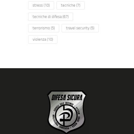
stress
(10)
tecniche
(7)
tecniche di difesa
(67)
terrorismo
(5)
travel security
(5)
violenza
(10)