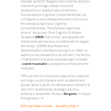
Mentale dell’ASST Bergamo Est e tramite attività e
interventi psicologici presso comunità
terapeutiche e realtà private sul territorio.
Psicoterapeuta Cognitivo Comportamentale, ha
conseguito la specializzazione presso la Scuola di
Psicoterapia Cognitiva e Cognitivo
Comportamentale “Psicoterapia Cognitiva e
Ricerca” del gruppo Studi Cognitivi di Milano.
Terapeuta
EMDR
Pratictioner, specializzata nel
trattamento del trauma e di problematiche legate
allo stress. L’EMDR (Eye Movement
Desensitization and Reprocessing) è un infatti un
approccio psicoterapeutico strutturato, che facilita
il trattamento di diverse psicopatologie correlate
a
eventi traumatici
o a esperienze emotivamente
stressanti.
Offre percorsi di consulenza diagnostica, supporto
psicologico e psicoterapia rivolti ad adolescenti,
giovani adulti e adulti che attraversano momenti di
vita critici caratterizzati da disagio psichico,
emotivo e relazionale. Riceve a
Bergamo
, in Piazza
Risorgimento 14.
Dott.ssa Federica Gueli – GuidaPsicologi.it