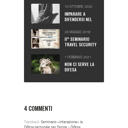
DIFENDITI ANCHE
10 OTTOBRE 2020
TU!
IMPARARE A
DIFENDERSI NEL
PERIODO “COVID-
19”
26 MAGGIO 2018
II° SEMINARIO
TRAVEL SECURITY
(ANNO 2018)
1 FEBBRAIO 2021
NON CI SERVE LA
DIFESA
PERSONALE?
4 COMMENTI
Trackback:
Seminario «Interazione» la
Difesa personale per Donne - Difesa