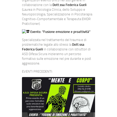
organizza un evento unico nel suo genere in
collaborazione con la
Dott.ssa Federica Gueli
(Laurea in Psicologia Clinica, dello Sviluppo e
Neuropsicologia; Specializzazione in Psicoterapia
Cognitivo-Comportamentale e Terapeuta EMDR
Pratictioner).
Evento: “Fusione emozione e proattività”
Specializzata nel trattamento del trauma e di
problematiche legate allo stress la
Dott.ssa
Federica Gueli
in collaborazione con istruttori di
ASD Difesa Sicura inizieranno un percorso
formativo sulle emozione nel pre durante e post
aggressione.
EVENTI PRECEDENTI: