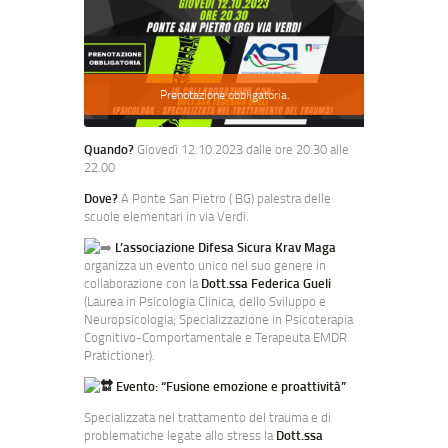
Prenotazione obbligatoria.
Quando?
Giovedì 12.10.2023 dalle ore 20.30 alle
22.00
Dove?
A Ponte San Pietro ( BG) palestra delle
scuole elementari in via Verdi.
L’associazione Difesa Sicura Krav Maga
organizza un evento unico nel suo genere in
collaborazione con la
Dott.ssa Federica Gueli
(Laurea in Psicologia Clinica, dello Sviluppo e
Neuropsicologia; Specializzazione in Psicoterapia
Cognitivo-Comportamentale e Terapeuta EMDR
Pratictioner).
Evento: “Fusione emozione e proattività”
Specializzata nel trattamento del trauma e di
problematiche legate allo stress la
Dott.ssa