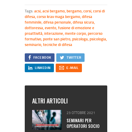
Tags:
acsi
,
acsi bergamo
,
bergamo
,
corsi
,
corsi di
difesa
,
corso krav maga bergamo
,
difesa
femminile
,
difesa personale
,
difesa sicura
,
dottoressa
,
evento
,
fusione di emozione e
proattività
,
interazione
,
mente corpo
,
percorso
formativo
,
ponte san pietro
,
psicologa
,
psicologia
,
seminario
,
tecniche di difesa
FACEBOOK
TWITTER
LINKEDIN
E-MAIL
ALTRI ARTICOLI
23 OTTOBRE 2021
SEMINARI PER
OPERATORI SOCIO
SANITARI.