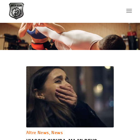
DIFESA SICURA KRAV MAGA
Corsi di Difesa Personale a Bergamo
HOME
CHI SIAMO
CORSI
NEWS
FOTO E VIDEO
TEAM
COLLABORAZIONI
DOVE SIAMO
CONTATTACI
Altre News
,
News