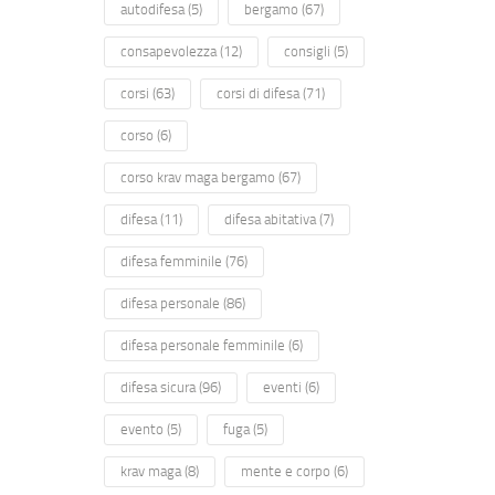
autodifesa
(5)
bergamo
(67)
consapevolezza
(12)
consigli
(5)
corsi
(63)
corsi di difesa
(71)
corso
(6)
corso krav maga bergamo
(67)
difesa
(11)
difesa abitativa
(7)
difesa femminile
(76)
difesa personale
(86)
difesa personale femminile
(6)
difesa sicura
(96)
eventi
(6)
evento
(5)
fuga
(5)
krav maga
(8)
mente e corpo
(6)