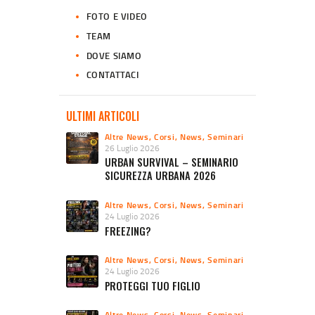
FOTO E VIDEO
TEAM
DOVE SIAMO
CONTATTACI
ULTIMI ARTICOLI
Altre News
,
Corsi
,
News
,
Seminari
26 Luglio 2026
URBAN SURVIVAL – SEMINARIO
SICUREZZA URBANA 2026
Altre News
,
Corsi
,
News
,
Seminari
24 Luglio 2026
FREEZING?
Altre News
,
Corsi
,
News
,
Seminari
24 Luglio 2026
PROTEGGI TUO FIGLIO
Altre News
,
Corsi
,
News
,
Seminari