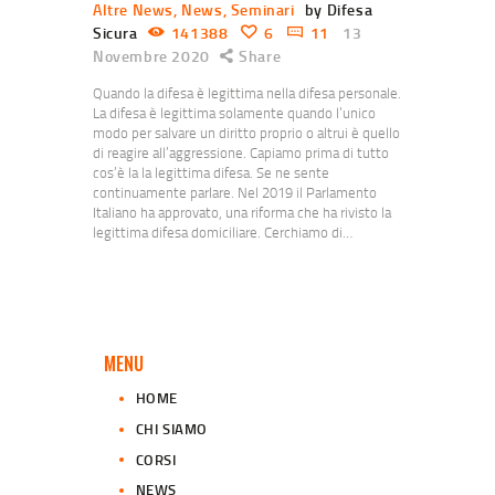
Altre News
,
News
,
Seminari
by Difesa
Sicura
141388
6
11
13
Novembre 2020
Share
Quando la difesa è legittima nella difesa personale.
La difesa è legittima solamente quando l’unico
modo per salvare un diritto proprio o altrui è quello
di reagire all’aggressione. Capiamo prima di tutto
cos’è la la legittima difesa. Se ne sente
continuamente parlare. Nel 2019 il Parlamento
Italiano ha approvato, una riforma che ha rivisto la
legittima difesa domiciliare. Cerchiamo di…
MENU
HOME
CHI SIAMO
CORSI
NEWS