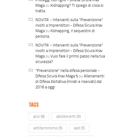
Maga
su
Kidnapping? Ti spiego di cosa si
tratta.
NOVITA' - Interventi sulla "Prevenzione"
rivolti a Imprenditori - Difesa Sicura Krav
Maga
su
Kidnapping, il sequestro di
persona.
NOVITA' - Interventi sulla "Prevenzione"
rivolti a Imprenditori - Difesa Sicura Krav
Maga
su
Vuoi fare il primo passo nella tua
sicurezza?
"Prevenzione" nella difesa personale -
Difesa Sicura Krav Maga %
su
Allenamenti
di Difesa Abitativa (mirati e riservati) dal
2016 a oggi
TAGS
acsi
(8)
adolescenti
(6)
antiterrorismo
(5)
asd
(5)