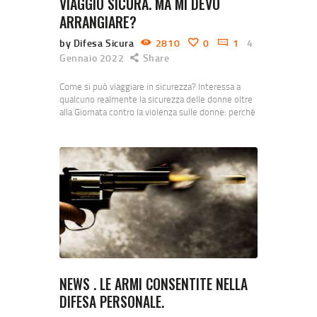
VIAGGIO SICURA. MA MI DEVO
ARRANGIARE?
by Difesa Sicura
2810
0
1
4
Gennaio 2022
Share
Come si può viaggiare in sicurezza? Interessa a
qualcuno realmente la sicurezza delle donne oltre
alla Giornata contro la violenza sulle donne: perché
il 25 novembre?- Corriere.it A NOI si, in questi
periodi istruttori della nostra associazione Difesa
Sicura hanno intrapreso un progetto per
addestrare personale operativo legato al mondo
della sicurezza ( PROFESSIONE DIFESA SICURA
SEMINARI PER OPERATORI. DIFENDITI…
NEWS . LE ARMI CONSENTITE NELLA
DIFESA PERSONALE.