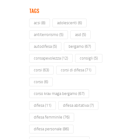
TAGS
acsi
(8)
adolescenti
(6)
antiterrorismo
(5)
asd
(5)
autodifesa
(5)
bergamo
(67)
consapevolezza
(12)
consigli
(5)
corsi
(63)
corsi di difesa
(71)
corso
(6)
corso krav maga bergamo
(67)
difesa
(11)
difesa abitativa
(7)
difesa femminile
(76)
difesa personale
(86)