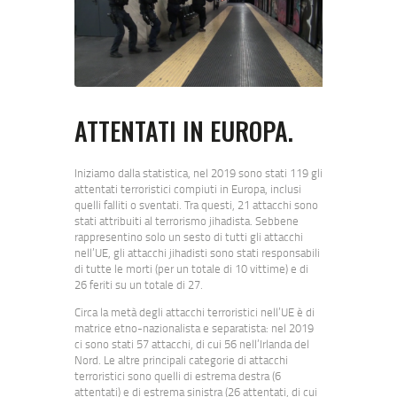
ATTENTATI IN EUROPA.
Iniziamo dalla statistica, nel 2019 sono stati 119 gli
attentati terroristici compiuti in Europa, inclusi
quelli falliti o sventati. Tra questi, 21 attacchi sono
stati attribuiti al terrorismo jihadista. Sebbene
rappresentino solo un sesto di tutti gli attacchi
nell’UE, gli attacchi jihadisti sono stati responsabili
di tutte le morti (per un totale di 10 vittime) e di
26 feriti su un totale di 27.
Circa la metà degli attacchi terroristici nell’UE è di
matrice etno-nazionalista e separatista: nel 2019
ci sono stati 57 attacchi, di cui 56 nell’Irlanda del
Nord. Le altre principali categorie di attacchi
terroristici sono quelli di estrema destra (6
attentati) e di estrema sinistra (26 attentati, di cui