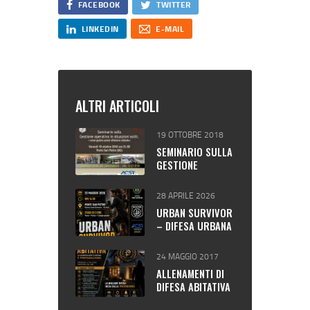
FACEBOOK
TWITTER
LINKEDIN
E-MAIL
ALTRI ARTICOLI
19 OTTOBRE 2018
SEMINARIO SULLA
GESTIONE
OPERATIVA IN
SITUAZIONI OSTILI
28 APRILE 2026
URBAN SURVIVOR
– DIFESA URBANA
24 MAGGIO 2017
ALLENAMENTI DI
DIFESA ABITATIVA
(MIRATI E