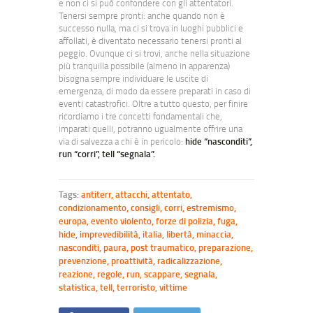
e non ci si può confondere con gli attentatori.
Tenersi sempre pronti: anche quando non è
successo nulla, ma ci si trova in luoghi pubblici e
affollati, è diventato necessario tenersi pronti al
peggio. Ovunque ci si trovi, anche nella situazione
più tranquilla possibile (almeno in apparenza)
bisogna sempre individuare le uscite di
emergenza, di modo da essere preparati in caso di
eventi catastrofici. Oltre a tutto questo, per finire
ricordiamo i tre concetti fondamentali che,
imparati quelli, potranno ugualmente offrire una
via di salvezza a chi è in pericolo:
hide “nasconditi”,
run “corri”, tell “segnala”.
Tags:
antiterr
,
attacchi
,
attentato
,
condizionamento
,
consigli
,
corri
,
estremismo
,
europa
,
evento violento
,
forze di polizia
,
fuga
,
hide
,
imprevedibilità
,
italia
,
libertà
,
minaccia
,
nasconditi
,
paura
,
post traumatico
,
preparazione
,
prevenzione
,
proattività
,
radicalizzazione
,
reazione
,
regole
,
run
,
scappare
,
segnala
,
statistica
,
tell
,
terroristo
,
vittime