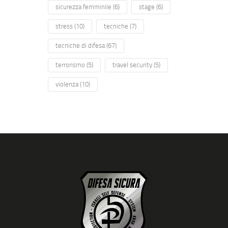
sicurezza femminile
(6)
stage
(6)
stress
(10)
tecniche
(7)
tecniche di difesa
(67)
terrorismo
(5)
travel security
(5)
violenza
(10)