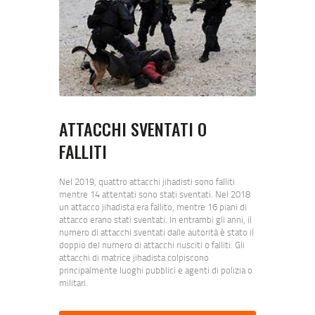
ATTACCHI SVENTATI O
FALLITI
Nel 2019, quattro attacchi jihadisti sono falliti
mentre 14 attentati sono stati sventati. Nel 2018
un attacco jihadista era fallito, mentre 16 piani di
attacco erano stati sventati. In entrambi gli anni, il
numero di attacchi sventati dalle autorità è stato il
doppio del numero di attacchi riusciti o falliti. Gli
attacchi di matrice jihadista colpiscono
principalmente luoghi pubblici e agenti di polizia o
militari.