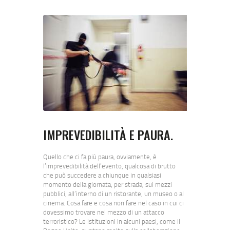
IMPREVEDIBILITÀ E PAURA.
Quello che ci fa più paura, ovviamente, è
l’imprevedibilità dell’evento, qualcosa di brutto
che può succedere a chiunque in qualsiasi
momento della giornata, per strada, sui mezzi
pubblici, all’interno di un ristorante, un museo o al
cinema. Cosa fare e cosa non fare nel caso in cui ci
dovessimo trovare nel mezzo di un attacco
terroristico? Le istituzioni in alcuni paesi, come il