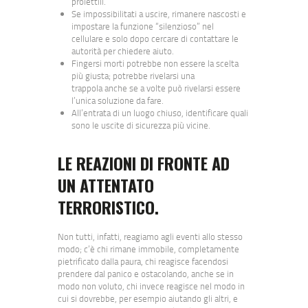
proiettili.
Se impossibilitati a uscire, rimanere nascosti e
impostare la funzione “silenzioso” nel
cellulare e solo dopo cercare di contattare le
autorità per chiedere aiuto.
Fingersi morti potrebbe non essere la scelta
più giusta; potrebbe rivelarsi una
trappola anche se a volte può rivelarsi essere
l’unica soluzione da fare.
All’entrata di un luogo chiuso, identificare quali
sono le uscite di sicurezza più vicine.
LE REAZIONI DI FRONTE AD
UN ATTENTATO
TERRORISTICO.
Non tutti, infatti, reagiamo agli eventi allo stesso
modo; c’è chi rimane immobile, completamente
pietrificato dalla paura, chi reagisce facendosi
prendere dal panico e ostacolando, anche se in
modo non voluto, chi invece reagisce nel modo in
cui si dovrebbe, per esempio aiutando gli altri, e