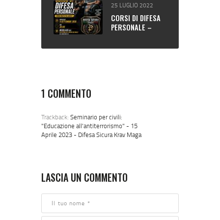
RISERVATI) DAL
25 LUGLIO 2022
2016 A OGGI
CORSI DI DIFESA
PERSONALE –
PONTE SAN
PIETRO (BG)
1 COMMENTO
Trackback:
Seminario per civili:
"Educazione all'antiterrorismo" - 15
Aprile 2023 - Difesa Sicura Krav Maga
LASCIA UN COMMENTO