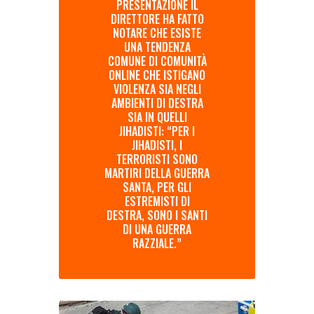
PRESENTAZIONE IL
DIRETTORE HA FATTO
NOTARE CHE ESISTE
UNA TENDENZA
COMUNE DI COMUNITÀ
ONLINE CHE ISTIGANO
VIOLENZA SIA NEGLI
AMBIENTI DI DESTRA
SIA IN QUELLI
JIHADISTI: “PER I
JIHADISTI, I
TERRORISTI SONO
MARTIRI DELLA GUERRA
SANTA, PER GLI
ESTREMISTI DI
DESTRA, SONO I SANTI
DI UNA GUERRA
RAZZIALE.”