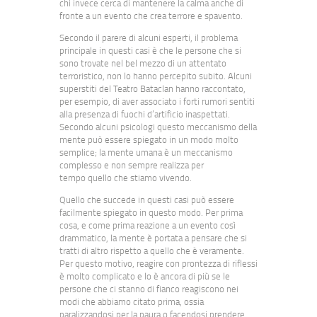
chi invece cerca di mantenere la calma anche di
fronte a un evento che crea terrore e spavento.
Secondo il parere di alcuni esperti, il problema
principale in questi casi è che le persone che si
sono trovate nel bel mezzo di un attentato
terroristico, non lo hanno percepito subito. Alcuni
superstiti del Teatro Bataclan hanno raccontato,
per esempio, di aver associato i forti rumori sentiti
alla presenza di fuochi d’artificio inaspettati.
Secondo alcuni psicologi questo meccanismo della
mente può essere spiegato in un modo molto
semplice; la mente umana è un meccanismo
complesso e non sempre realizza per
tempo quello che stiamo vivendo.
Quello che succede in questi casi può essere
facilmente spiegato in questo modo. Per prima
cosa, e come prima reazione a un evento così
drammatico, la mente è portata a pensare che si
tratti di altro rispetto a quello che è veramente.
Per questo motivo, reagire con prontezza di riflessi
è molto complicato e lo è ancora di più se le
persone che ci stanno di fianco reagiscono nei
modi che abbiamo citato prima, ossia
paralizzandosi per la paura o facendosi prendere