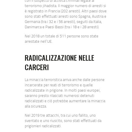
con il sospetto di attività criminali legate al
terrorismo jihadista. Il maggior numero di arresti si
è registrato in Francia (202 arresti). Altri paesi dove
sono stati effettuati arresti sono Spagna, Austria e
Germania (tra i 32 e i 56 arresti), seguiti da Italia,
Danimarca e Paesi Bassi (tra i 18 e i 28 arresti).
Nel 2018 un totale di 511 persone sono state
arrestate nell’UE.
RADICALIZZAZIONE NELLE
CARCERI
La minaccia terroristica arriva anche dalle persone
incarcerate per reati di terrorismo e quelle
radicalizzate in prigione. In molti paesi europei,
saranno presto rilasciati numerosi detenuti
radicalizzati e ciò potrebbe aumentare la minaccia
alla sicurezza.
Nel 2019 tre attacchi, tra cui uno fallito, uno
sventato e uno riuscito, sono stati effettuati da
prigionieri radicalizzati.