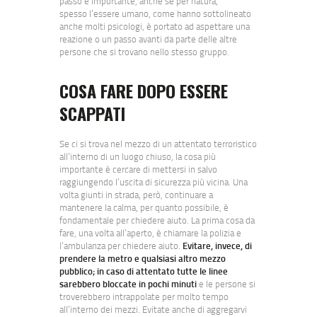
passo è importante, anche se per natura,
spesso l’essere umano, come hanno sottolineato
anche molti psicologi, è portato ad aspettare una
reazione o un passo avanti da parte delle altre
persone che si trovano nello stesso gruppo.
COSA FARE DOPO ESSERE
SCAPPATI
Se ci si trova nel mezzo di un attentato terroristico
all’interno di un luogo chiuso, la cosa più
importante è cercare di mettersi in salvo
raggiungendo l’uscita di sicurezza più vicina. Una
volta giunti in strada, però, continuare a
mantenere la calma, per quanto possibile, è
fondamentale per chiedere aiuto. La prima cosa da
fare, una volta all’aperto, è chiamare la polizia e
l’ambulanza per chiedere aiuto.
Evitare, invece, di
prendere la metro e qualsiasi altro mezzo
pubblico; in caso di attentato tutte le linee
sarebbero bloccate in pochi minuti
e le persone si
troverebbero intrappolate per molto tempo
all’interno dei mezzi. Evitate anche di aggregarvi