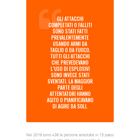
GLI ATTACCHI
COMPLETATI O FALLITI
SONO STATI FATTI
PREVALENTEMENTE
USANDO ARMI DA
TAGLIO O DA FUOCO.
TUTTI GLI ATTACCHI
CHE PREVEDEVANO
L’USO DI ESPLOSIVI
SONO INVECE STATI
SVENTATI. LA MAGGIOR
PARTE DEGLI
ATTENTATORI HANNO
AGITO O PIANIFICAVANO
DI AGIRE DA SOLI.
Nel 2019 sono 436 le persone arrestate in 15 paesi