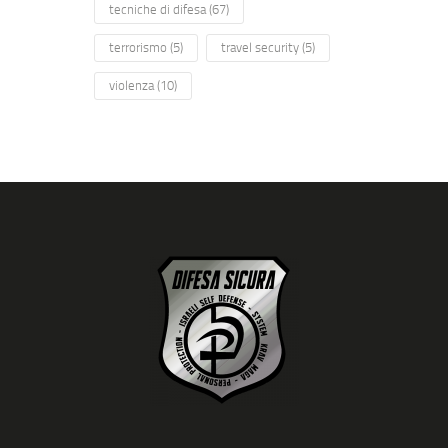
tecniche di difesa
(67)
terrorismo
(5)
travel security
(5)
violenza
(10)