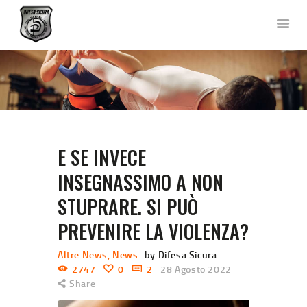
DIFESA SICURA KRAV MAGA
Corsi di Difesa Personale a Bergamo
HOME
CHI SIAMO
CORSI
E SE INVECE
NEWS
FOTO E VIDEO
INSEGNASSIMO A NON
TEAM
STUPRARE. SI PUÒ
COLLABORAZIONI
PREVENIRE LA VIOLENZA?
DOVE SIAMO
CONTATTACI
Altre News
,
News
by Difesa Sicura
2747
0
2
28 Agosto 2022
Share