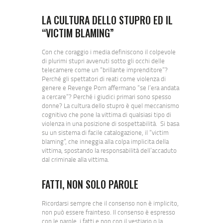
LA CULTURA DELLO STUPRO ED IL
“VICTIM BLAMING”
Con che coraggio i media definiscono il colpevole
di plurimi stupri avvenuti sotto gli occhi delle
telecamere come un “brillante imprenditore”?
Perché gli spettatori di reati come violenza di
genere e Revenge Porn affermano “se l’era andata
a cercare”? Perché i giudici primari sono spesso
donne? La cultura dello stupro è quel meccanismo
cognitivo che pone la vittima di qualsiasi tipo di
violenza in una posizione di sospettabilità. Si basa
su un sistema di facile catalogazione, il “victim
blaming”, che inneggia alla colpa implicita della
vittima, spostando la responsabilità dell’accaduto
dal criminale alla vittima.
FATTI, NON SOLO PAROLE
Ricordarsi sempre che il consenso non è implicito,
non può essere frainteso. Il consenso è espresso
con le parole, i fatti e non con il vestiario o la