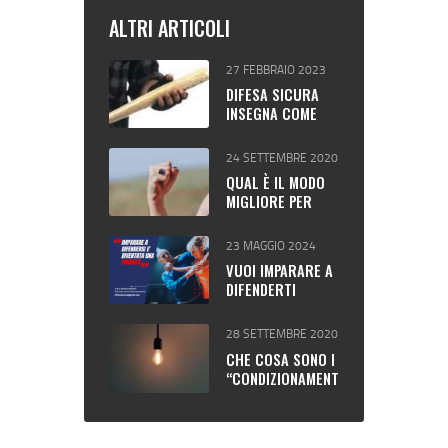
ALTRI ARTICOLI
27 FEBBRAIO 2023
DIFESA SICURA
INSEGNA COME
DIFENDERSI DA UN
BASTONE
24 SETTEMBRE 2020
QUAL È IL MODO
MIGLIORE PER
REAGIRE A
UN’AGGRESSIONE?
23 MAGGIO 2024
VUOI IMPARARE A
DIFENDERTI
ALL’APERTO?
28 SETTEMBRE 2020
CHE COSA SONO I
“CONDIZIONAMENT
I” E COME
POSSONO
AIUTARE A