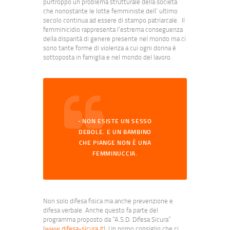
purtroppo un problema strutturale della società
che nonostante le lotte femministe dell’ ultimo
secolo continua ad essere di stampo patriarcale. Il
femminicidio rappresenta l’estrema conseguenza
della disparità di genere presente nel mondo ma ci
sono tante forme di violenza a cui ogni donna è
sottoposta in famiglia e nel mondo del lavoro.
NON ESISTE UN SESSO
DEBOLE. E UN BAMBINO
CHE PIANGE NON È UNA
FEMMINUCCIA.
Non solo difesa fisica ma anche prevenzione e
difesa verbale. Anche questo fa parte del
programma proposto da “A.S.D. Difesa Sicura”
(
www.difesa-sicura.it
). Un primo consiglio che ci