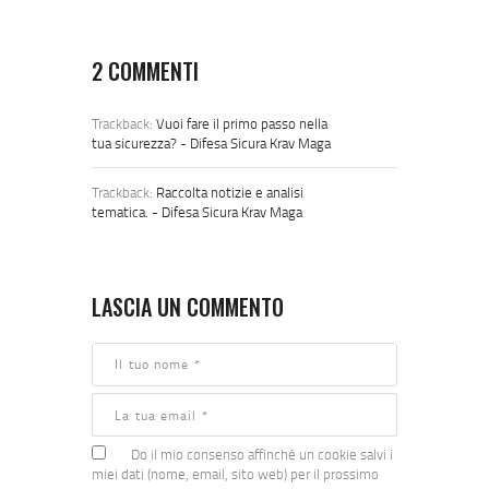
REAGIRE
ADEGUATAMENTE
IN SITUAZIONI DI
2 COMMENTI
BISOGNO
Trackback:
Vuoi fare il primo passo nella
tua sicurezza? - Difesa Sicura Krav Maga
Trackback:
Raccolta notizie e analisi
tematica. - Difesa Sicura Krav Maga
LASCIA UN COMMENTO
Do il mio consenso affinché un cookie salvi i
miei dati (nome, email, sito web) per il prossimo