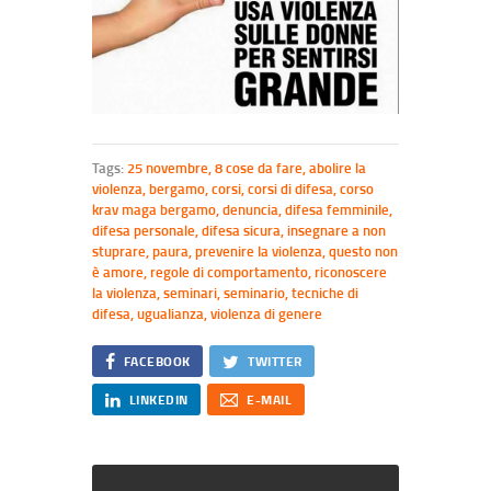
Tags:
25 novembre
,
8 cose da fare
,
abolire la
violenza
,
bergamo
,
corsi
,
corsi di difesa
,
corso
krav maga bergamo
,
denuncia
,
difesa femminile
,
difesa personale
,
difesa sicura
,
insegnare a non
stuprare
,
paura
,
prevenire la violenza
,
questo non
è amore
,
regole di comportamento
,
riconoscere
la violenza
,
seminari
,
seminario
,
tecniche di
difesa
,
ugualianza
,
violenza di genere
FACEBOOK
TWITTER
LINKEDIN
E-MAIL