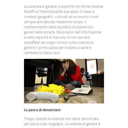
La violenza di genere si esprime con forme diverse.
Modifica l’intensità delle sue azioni in base ai
contesti geografici, culturali ed economici ma è
sempre animata dal medesimo scopo: il
mantenimento dello squilibrio di potere tra i
generi nella società. Sta proprio nell’informazione
e nella capacità di ciascuno di non lasciarsi
sopraffare dai luoghi comuni sulla violenza di
genere il primo passo per iniziare a capire e
cambiare lo status quo.
La paura di denunciare
Troppo spesso la violenza non viene denunciata
per paura o per vergogna. La violenza di genere è