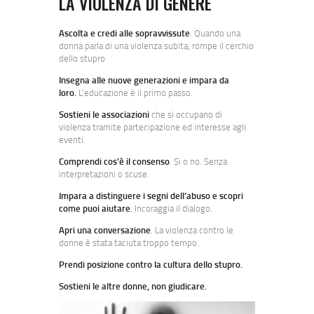
LA VIOLENZA DI GENERE
Ascolta e credi alle sopravvissute
. Quando una
donna parla di una violenza subita, rompe il cerchio
dello stupro
Insegna alle nuove generazioni e impara da
loro.
L’educazione è il primo passo.
Sostieni le associazioni
che si occupano di
violenza tramite partecipazione ed interesse agli
eventi.
Comprendi cos’è il consenso
. Si o no. Senza
interpretazioni o scuse.
Impara a distinguere i segni dell’abuso e scopri
come puoi aiutare
. Incoraggia il dialogo.
Apri una conversazione
. La violenza contro le
donne è stata taciuta troppo tempo.
Prendi posizione contro la cultura dello stupro.
Sostieni le altre donne, non giudicare.