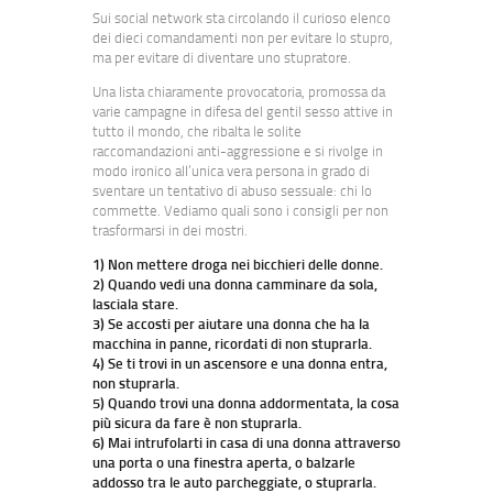
Sui social network sta circolando il curioso elenco
dei dieci comandamenti non per evitare lo stupro,
ma per evitare di diventare uno stupratore.
Una lista chiaramente provocatoria, promossa da
varie campagne in difesa del gentil sesso attive in
tutto il mondo, che ribalta le solite
raccomandazioni anti-aggressione e si rivolge in
modo ironico all’unica vera persona in grado di
sventare un tentativo di abuso sessuale: chi lo
commette. Vediamo quali sono i consigli per non
trasformarsi in dei mostri.
1) Non mettere droga nei bicchieri delle donne.
2) Quando vedi una donna camminare da sola,
lasciala stare.
3) Se accosti per aiutare una donna che ha la
macchina in panne, ricordati di non stuprarla.
4) Se ti trovi in un ascensore e una donna entra,
non stuprarla.
5) Quando trovi una donna addormentata, la cosa
più sicura da fare è non stuprarla.
6) Mai intrufolarti in casa di una donna attraverso
una porta o una finestra aperta, o balzarle
addosso tra le auto parcheggiate, o stuprarla.