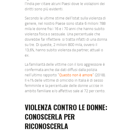
l’India per citare alcuni Paesi dove le violazioni dei
diritti sono più evidenti.
Secondo le ultime stime dell’Istat sulla violenza di
genere, nel nostro Paese sono state 6 milioni 788
mila le donne fra i 16 e i 70 anni che hanno subito
violenza fisica o sessuale. Una percentuale che
dovrebbe far riflettere: si tratta infatti di una donna
su tre. Di queste, 2 milioni 800 mila, ovvero il
13,6%, hanno subito violenza da partner, attuali o
ex.
La familiarità delle vittime con il loro aggressore è
confermata anche dai dati diffusi dalla polizia
nell’ultimo rapporto “
Questo non è amore
” (2018).
Il 41% delle vittime di omicidio in Italia è di sesso
femminile e la percentuale delle donne uccise in
ambito familiare e/o affettivo sale al 72 per cento.
VIOLENZA CONTRO LE DONNE:
CONOSCERLA PER
RICONOSCERLA