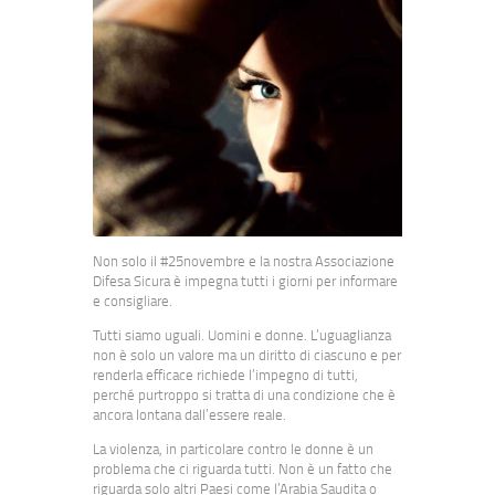
Non solo il #25novembre e la nostra Associazione
Difesa Sicura è impegna tutti i giorni per informare
e consigliare.
Tutti siamo uguali. Uomini e donne. L’uguaglianza
non è solo un valore ma un diritto di ciascuno e per
renderla efficace richiede l’impegno di tutti,
perché purtroppo si tratta di una condizione che è
ancora lontana dall’essere reale.
La violenza, in particolare contro le donne è un
problema che ci riguarda tutti. Non è un fatto che
riguarda solo altri Paesi come l’Arabia Saudita o