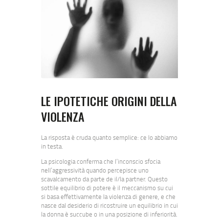
LE IPOTETICHE ORIGINI DELLA
VIOLENZA
La risposta è cruda quanto semplice: ce lo abbiamo
in testa.
La psicologia conferma che l’inconscio sfocia
nell’aggressività quando percepisce uno
scavalcamento da parte de il/la partner. Questo
sottile equilibrio di potere è il meccanismo su cui
si basa effettivamente la violenza di genere, e che
nasce dal desiderio di ricostruire un equilibrio in cui
la donna è succube o in una posizione di inferiorità.